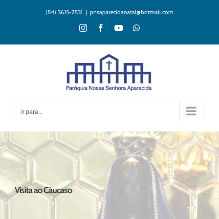
Ir
(84) 3615-2831
|
pnsaparecidanatal@hotmail.com
para
o
Instagram
Facebook
YouTube
WhatsApp
conteúdo
Ir para...
Visita ao Cáucaso