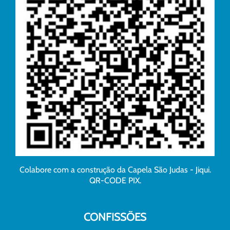
Colabore com a construção da Capela São Judas - Jiqui.
QR-CODE PIX.
CONFISSÕES