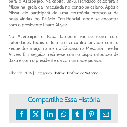
para o Azerbaijão. Na capital Baku, Francisco celebrará a
Missa na Igreja da Imaculada no centro salesiano. Após a
Missa, ele participará de uma cerimônia protocolar de
boas vindas no Palácio Presidencial, onde se encontra
com o presidente Ilham Aliyev.
No Azerbaijão o Papa também vai se reunir com
autoridades locais e terá um encontro privado com o
xeque dos muçulmanos do Cáucaso na Mesquita Heydar
Aliyev. Em seguida, reúne-se com o bispo ortodoxo de
Baku e com o presidente da comunidade judaica.
julho 11th, 2016
|
Categories:
Notícias
,
Notícias do Vaticano
Compartilhe Essa História
Facebook
X
LinkedIn
WhatsApp
Tumblr
Pinterest
E-
mail