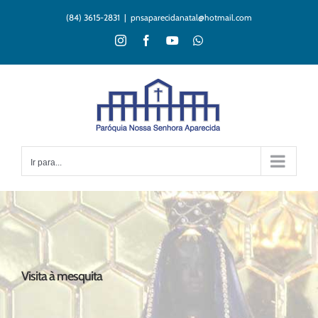
Ir
(84) 3615-2831
|
pnsaparecidanatal@hotmail.com
para
o
Instagram
Facebook
YouTube
WhatsApp
conteúdo
Ir para...
Visita à mesquita