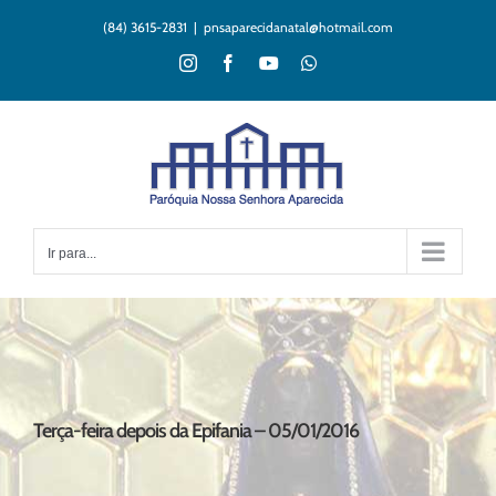
Ir
(84) 3615-2831
|
pnsaparecidanatal@hotmail.com
para
o
Instagram
Facebook
YouTube
WhatsApp
conteúdo
Ir para...
Terça-feira depois da Epifania – 05/01/2016