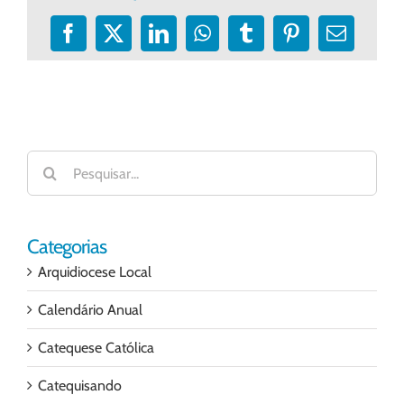
Facebook
X
LinkedIn
WhatsApp
Tumblr
Pinterest
E-
mail
Buscar
resultados
para:
Categorias
Arquidiocese Local
Calendário Anual
Catequese Católica
Catequisando