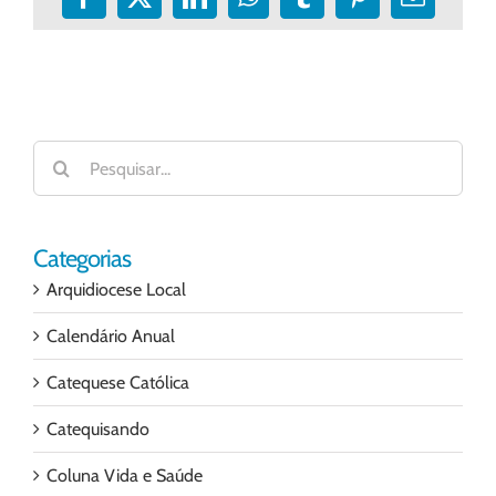
Facebook
X
LinkedIn
WhatsApp
Tumblr
Pinterest
E-
mail
Buscar
resultados
para:
Categorias
Arquidiocese Local
Calendário Anual
Catequese Católica
Catequisando
Coluna Vida e Saúde