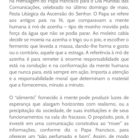
na mensagem do Papa Francisco para o Dia Mundial das
Comunicações, celebrado no último domingo de maio,
Festa Litúrgica da Ascensão do Senhor. O Papa se refere
aos antigos pais na fé, que comparavam a mente
humana à mó de azenha – tipo de moinho movido pela
força da água que não se podia parar. Ao moleiro cabia
decidir se moeria na azenha o trigo ou o joio, e escolher o
fermento que leveda a massa, dando-lhe forma e gosto
ou o contrário, aquele que a estraga. A referência à mó de
azenha é para remeter à enorme responsabilidade que
está na condução e na conformação da mente humana
que nunca para, está sempre em ação. Importa a atenção
e a responsabilidade moral que determinam o material
que a fornecemos, minuto a minuto.
O “alimento” fornecido à mente pode produzir luzes de
esperança que alargam horizontes com realismo, ou a
precipitação da sociedade, de suas instituições e de seus
funcionamentos na vala do fracasso. O propósito, pois, é
investir em uma comunicação construtiva ao “moer” as
informações, conforme diz o Papa Francisco, para
oferecer um “pão perfumado e bom”. Assim, de modo