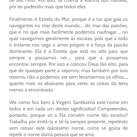
de seu Filho. Por isso, se chama a Rainha dos Mártires,
por ter padecido mais que todos eles.
Finalmente, é Estrela do Mar, porque é a luz que guia os
navegantes no mar deste mundo…, do mar das paixões,
que é no que mais facilmente podemos naufragar…, no
qual navegamos geralmente às escuras, pois que a todo
o instante nos cega o amor próprio e a força da paixão
dominante. Ela é a Estrela que está no alto para que
sempre a possamos ver…, para que a possamos
encontrar sempre. Por isso a colocou Deus tão alto, para
que de qualquer parte a vejamos; mas também por isso
mesmo, não a podemos ver sem levantarmos os olhos…,
quanto mais os abaixares para veres as coisas da terra
menos a encontrarás.
Vês como fica bem à Virgem Santíssima este nome em
todos e em cada um destes significados! Compreendes,
portanto, porque só a Ela convém nome tão excelso?
Trabalha por imitá-la e tê-la sempre presente, repetindo
sem cessar este dulcíssimo nome, como se gosta de
repetir o nome duma pessoa que se ama.