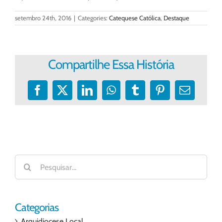
setembro 24th, 2016
|
Categories:
Catequese Católica
,
Destaque
Compartilhe Essa História
Facebook
X
LinkedIn
WhatsApp
Tumblr
Pinterest
E-
mail
Buscar
resultados
para:
Categorias
Arquidiocese Local