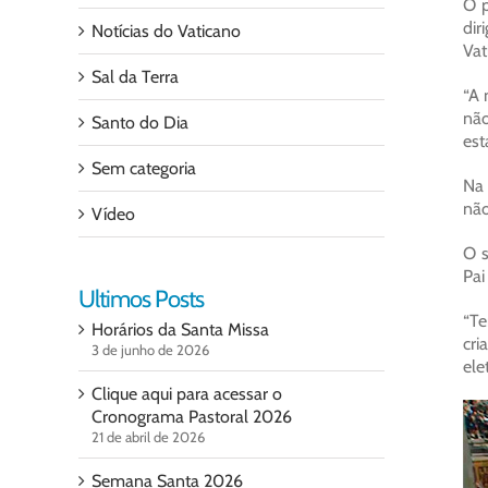
O p
dir
Notícias do Vaticano
Vat
Sal da Terra
“A 
não
Santo do Dia
est
Sem categoria
Na 
não
Vídeo
O s
Pai
Ultimos Posts
“Te
Horários da Santa Missa
cri
3 de junho de 2026
ele
Clique aqui para acessar o
Cronograma Pastoral 2026
21 de abril de 2026
Semana Santa 2026