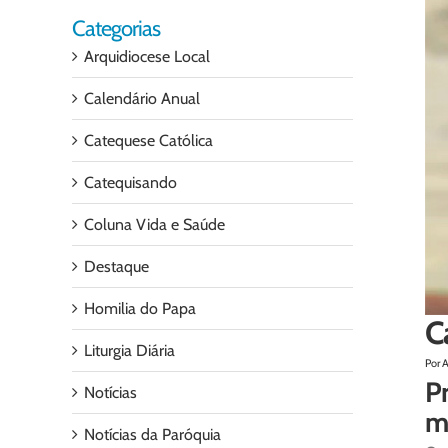
Categorias
Arquidiocese Local
Calendário Anual
Catequese Católica
Catequisando
Coluna Vida e Saúde
Destaque
Homilia do Papa
C
Liturgia Diária
Por A
Pr
Notícias
ma
Notícias da Paróquia