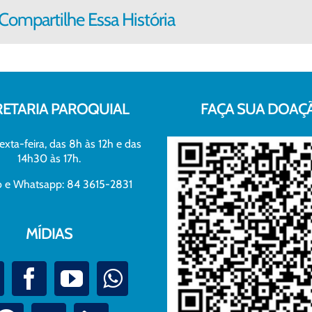
Compartilhe Essa História
RETARIA PAROQUIAL
FAÇA SUA DOAÇ
exta-feira, das 8h às 12h e das
14h30 às 17h.
xo e Whatsapp: 84 3615-2831
MÍDIAS