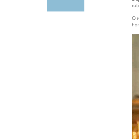
rot
O r
hom