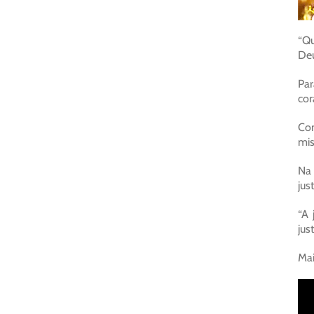
“Qu
Deu
Par
cor
Con
mis
Na 
jus
“A 
jus
Mai