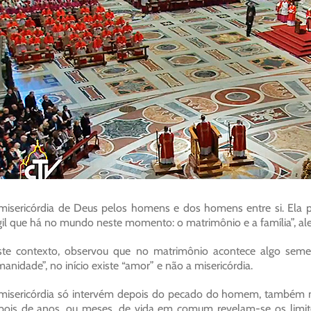
misericórdia de Deus pelos homens e dos homens entre si. Ela po
gil que há no mundo neste momento: o matrimônio e a família”, ale
te contexto, observou que no matrimônio acontece algo seme
anidade”, no início existe “amor” e não a misericórdia.
misericórdia só intervém depois do pecado do homem, também n
ois de anos, ou meses, de vida em comum revelam-se os limites 