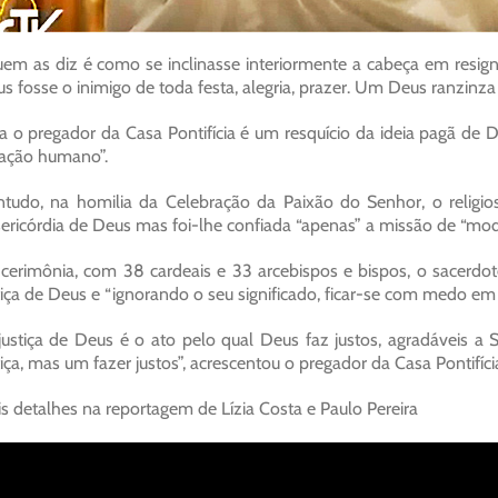
em as diz é como se inclinasse interiormente a cabeça em resig
s fosse o inimigo de toda festa, alegria, prazer. Um Deus ranzinza
a o pregador da Casa Pontifícia é um resquício da ideia pagã de D
ação humano”.
tudo, na homilia da Celebração da Paixão do Senhor, o religios
ericórdia de Deus mas foi-lhe confiada “apenas” a missão de “modera
cerimônia, com 38 cardeais e 33 arcebispos e bispos, o sacerdote
tiça de Deus e “ignorando o seu significado, ficar-se com medo em
justiça de Deus é o ato pelo qual Deus faz justos, agradáveis a
tiça, mas um fazer justos”, acrescentou o pregador da Casa Pontifíci
s detalhes na reportagem de Lízia Costa e Paulo Pereira