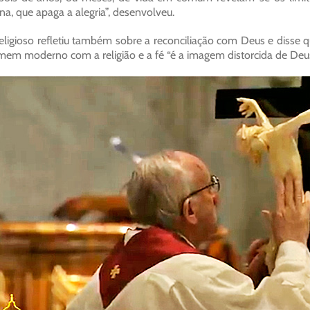
ina, que apaga a alegria”, desenvolveu.
eligioso refletiu também sobre a reconciliação com Deus e disse q
em moderno com a religião e a fé “é a imagem distorcida de Deus