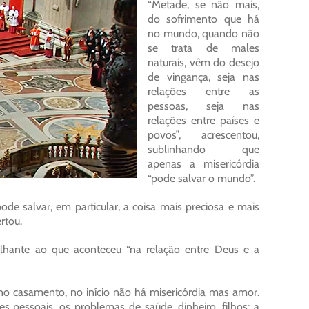
“Metade, se não mais,
do sofrimento que há
no mundo, quando não
se trata de males
naturais, vêm do desejo
de vingança, seja nas
relações entre as
pessoas, seja nas
relações entre países e
povos”, acrescentou,
sublinhando que
apenas a misericórdia
“pode salvar o mundo”.
de salvar, em particular, a coisa mais preciosa e mais
rtou.
lhante ao que aconteceu “na relação entre Deus e a
o casamento, no início não há misericórdia mas amor.
pessoais, os problemas de saúde, dinheiro, filhos; a