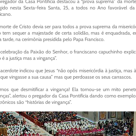
regador da Casa Pontifícia destacou a “prova suprema” da morte
igido nesta Sexta-feira Santa, 25, a todos no Ano favorável da
icano.
morte de Cristo devia ser para todos a prova suprema da misericó
 tem sequer a majestade de certa solidão, mas é enquadrada, ent
a tarde, na cerimônia presidida pelo Papa Francisco.
celebração da Paixão do Senhor, o franciscano capuchinho explic
 é a justiça mas a vingança”.
acerdote indicou que Jesus “não opôs misericórdia à justiça, mas à
 que vingasse a sua causa” mas que perdoasse os seus carrascos.
mos que desmitificar a vingança! Ela tornou-se um mito pene
anças”, alertou o pregador da Casa Pontifícia dando como exemplo
trônicos são “histórias de vingança”.