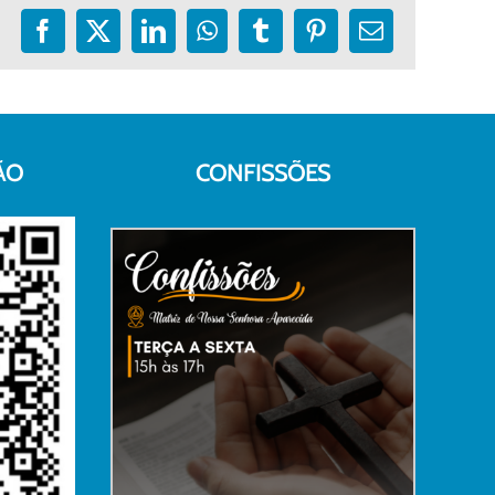
Facebook
X
LinkedIn
WhatsApp
Tumblr
Pinterest
E-
mail
ÃO
CONFISSÕES