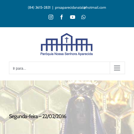
Ir
(84) 3615-2831
|
pnsaparecidanatal@hotmail.com
para
o
Instagram
Facebook
YouTube
WhatsApp
conteúdo
Ir para...
Segunda-feira – 22/02/2016