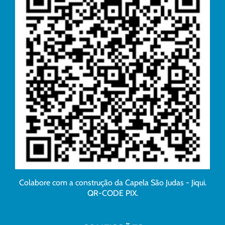
Colabore com a construção da Capela São Judas - Jiqui.
QR-CODE PIX.