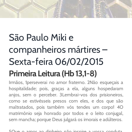
São Paulo Miki e
companheiros mártires –
Sexta-feira 06/02/2015
Primeira Leitura (Hb 13,1-8)
Irmãos, 1perseverai no amor fraterno. 2Não esqueçais a
hospitalidade; pois, graças a ela, alguns hospedaram
anjos, sem o perceber. 3Lembrai-vos dos prisioneiros,
como se estivésseis presos com eles, e dos que são
maltratados, pois também vós tendes um corpo! 4O
matrimônio seja honrado por todos e o leito conjugal,
sem mancha; porque Deus julgará os imorais e adúlteros.
5Que o amor ao dinheiro não inspire a vossa conduta.