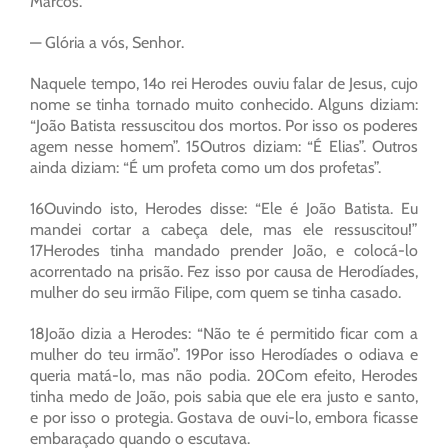
Marcos.
— Glória a vós, Senhor.
Naquele tempo, 14o rei Herodes ouviu falar de Jesus, cujo
nome se tinha tornado muito conhecido. Alguns diziam:
“João Batista ressuscitou dos mortos. Por isso os poderes
agem nesse homem”. 15Outros diziam: “É Elias”. Outros
ainda diziam: “É um profeta como um dos profetas”.
16Ouvindo isto, Herodes disse: “Ele é João Batista. Eu
mandei cortar a cabeça dele, mas ele ressuscitou!”
17Herodes tinha mandado prender João, e colocá-lo
acorrentado na prisão. Fez isso por causa de Herodíades,
mulher do seu irmão Filipe, com quem se tinha casado.
18João dizia a Herodes: “Não te é permitido ficar com a
mulher do teu irmão”. 19Por isso Herodíades o odiava e
queria matá-lo, mas não podia. 20Com efeito, Herodes
tinha medo de João, pois sabia que ele era justo e santo,
e por isso o protegia. Gostava de ouvi-lo, embora ficasse
embaraçado quando o escutava.