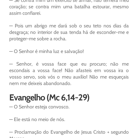
— Se contra mim um exército se armar, não temerá meu
coração; se contra mim uma batalha estourar, mesmo
assim confiarei.
— Pois um abrigo me dará sob o seu teto nos dias da
desgraça; no interior de sua tenda há de esconder-me e
proteger-me sobre a rocha.
— O Senhor é minha luz e salvação!
— Senhor, é vossa face que eu procuro; não me
escondais a vossa face! Não afasteis em vossa ira o
vosso servo, sois vós o meu auxílio! Não me esqueçais
nem me deixeis abandonado.
Evangelho (Mc 6,14-29)
— O Senhor esteja convosco.
— Ele está no meio de nós.
— Proclamação do Evangelho de Jesus Cristo + segundo