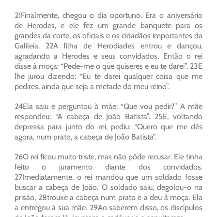
21Finalmente, chegou o dia oportuno. Era o aniversário
de Herodes, e ele fez um grande banquete para os
grandes da corte, os oficiais e os cidadãos importantes da
Galileia. 22A filha de Herodíades entrou e dançou,
agradando a Herodes e seus convidados. Então o rei
disse à moça: “Pede-me o que quiseres e eu te darei”. 23E
lhe jurou dizendo: “Eu te darei qualquer coisa que me
pedires, ainda que seja a metade do meu reino”.
24Ela saiu e perguntou à mãe: “Que vou pedir?” A mãe
respondeu: “A cabeça de João Batista”. 25E, voltando
depressa para junto do rei, pediu: “Quero que me dês
agora, num prato, a cabeça de João Batista”.
26O rei ficou muito triste, mas não pôde recusar. Ele tinha
feito o juramento diante dos convidados.
27Imediatamente, o rei mandou que um soldado fosse
buscar a cabeça de João. O soldado saiu, degolou-o na
prisão, 28trouxe a cabeça num prato e a deu à moça. Ela
a entregou à sua mãe. 29Ao saberem disso, os discípulos