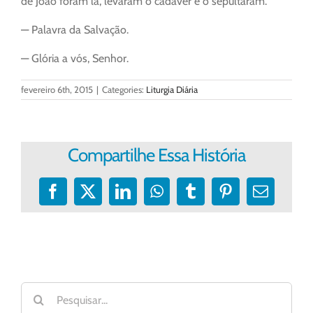
de João foram lá, levaram o cadáver e o sepultaram.
— Palavra da Salvação.
— Glória a vós, Senhor.
fevereiro 6th, 2015
|
Categories:
Liturgia Diária
Compartilhe Essa História
Facebook
X
LinkedIn
WhatsApp
Tumblr
Pinterest
E-
mail
Buscar
resultados