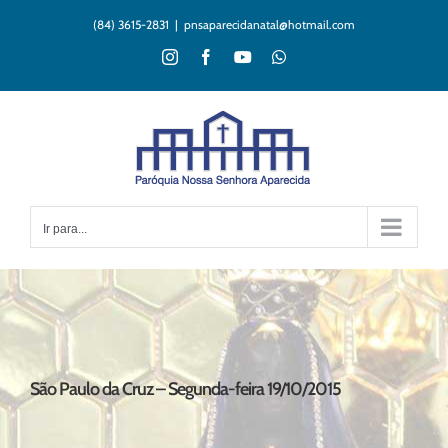
Ir
(84) 3615-2831
|
pnsaparecidanatal@hotmail.com
para
o
Instagram
Facebook
YouTube
WhatsApp
conteúdo
Ir para...
São Paulo da Cruz – Segunda-feira 19/10/2015