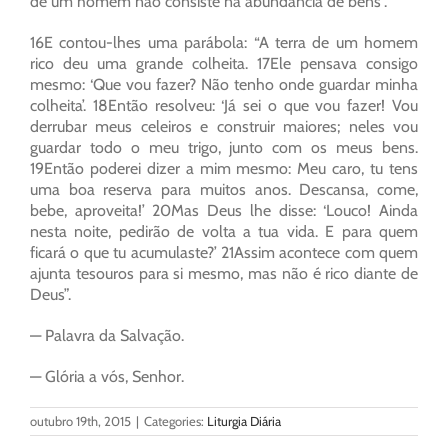
de um homem não consiste na abundância de bens”.
16E contou-lhes uma parábola: “A terra de um homem
rico deu uma grande colheita. 17Ele pensava consigo
mesmo: ‘Que vou fazer? Não tenho onde guardar minha
colheita’. 18Então resolveu: ‘Já sei o que vou fazer! Vou
derrubar meus celeiros e construir maiores; neles vou
guardar todo o meu trigo, junto com os meus bens.
19Então poderei dizer a mim mesmo: Meu caro, tu tens
uma boa reserva para muitos anos. Descansa, come,
bebe, aproveita!’ 20Mas Deus lhe disse: ‘Louco! Ainda
nesta noite, pedirão de volta a tua vida. E para quem
ficará o que tu acumulaste?’ 21Assim acontece com quem
ajunta tesouros para si mesmo, mas não é rico diante de
Deus”.
— Palavra da Salvação.
— Glória a vós, Senhor.
outubro 19th, 2015
|
Categories:
Liturgia Diária