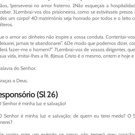
ãos, 1perseverai no amor fraterno. 2Não esqueçais a hospitalida
ceber. 3Lembrai-vos dos prisioneiros, como se estivésseis preso
des um corpo! 4O matrimônio seja honrado por todos e o leito c
lteros.
e o amor ao dinheiro não inspire a vossa conduta. Contentai-vos
deixarei, jamais te abandonarei”. 6De modo que podemos dizer, co
erá fazer-me o homem?” 7Lembrai-vos de vossos dirigentes, que 
sua vida, imitai-lhes a fé. 8Jesus Cristo é o mesmo, ontem e hoje e
alavra do Senhor.
raças a Deus.
sponsório (Sl 26)
 Senhor é minha luz e salvação!
 Senhor é minha luz e salvação; de quem eu terei medo? O S
merei?
Se contra mim um exército se armar, não temerá meu coração