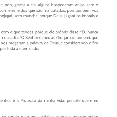
de; pois, graças a ela, alguns hospedaram anjos, sem o
s com eles, e dos que são maltratados, pois também vós
onjugal, sem mancha; porque Deus julgará os imorais e
 com o que tendes, porque ele próprio disse: “Eu nunca
m ousadia: “O Senhor é meu auxílio, jamais temerei; que
vos pregaram a palavra de Deus, e considerando o fim
 por toda a eternidade.
enhor é a Proteção da minha vida; perante quem eu
; se contra mim uma batalha estourar, mesmo assim