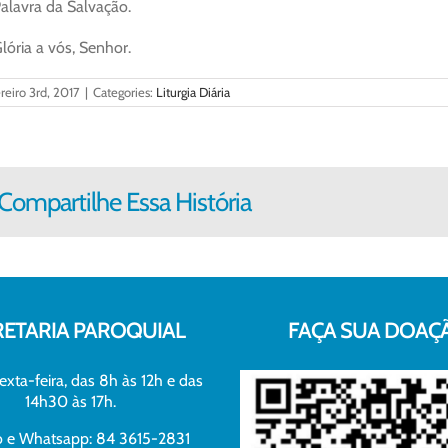
alavra da Salvação.
lória a vós, Senhor.
reiro 3rd, 2017
|
Categories:
Liturgia Diária
Compartilhe Essa História
RETARIA PAROQUIAL
FAÇA SUA DOAÇ
exta-feira, das 8h às 12h e das
14h30 às 17h.
xo e Whatsapp: 84 3615-2831