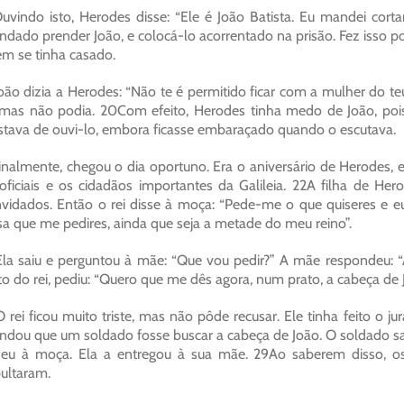
uvindo isto, Herodes disse: “Ele é João Batista. Eu mandei corta
dado prender João, e colocá-lo acorrentado na prisão. Fez isso p
m se tinha casado.
oão dizia a Herodes: “Não te é permitido ficar com a mulher do te
 mas não podia. 20Com efeito, Herodes tinha medo de João, pois s
tava de ouvi-lo, embora ficasse embaraçado quando o escutava.
inalmente, chegou o dia oportuno. Era o aniversário de Herodes, 
oficiais e os cidadãos importantes da Galileia. 22A filha de H
vidados. Então o rei disse à moça: “Pede-me o que quiseres e eu 
sa que me pedires, ainda que seja a metade do meu reino”.
la saiu e perguntou à mãe: “Que vou pedir?” A mãe respondeu: “A
to do rei, pediu: “Quero que me dês agora, num prato, a cabeça de J
 rei ficou muito triste, mas não pôde recusar. Ele tinha feito o 
dou que um soldado fosse buscar a cabeça de João. O soldado sai
eu à moça. Ela a entregou à sua mãe. 29Ao saberem disso, os
ultaram.