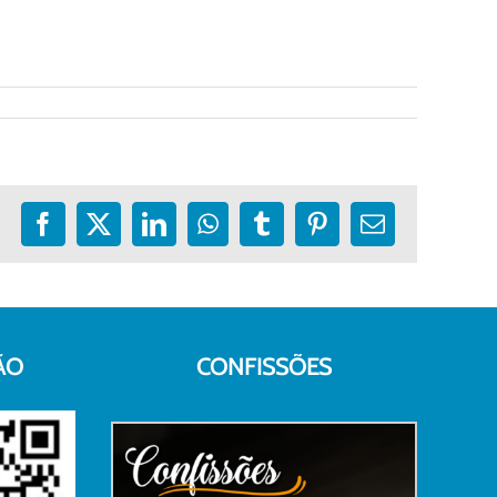
Facebook
X
LinkedIn
WhatsApp
Tumblr
Pinterest
E-
mail
ÃO
CONFISSÕES