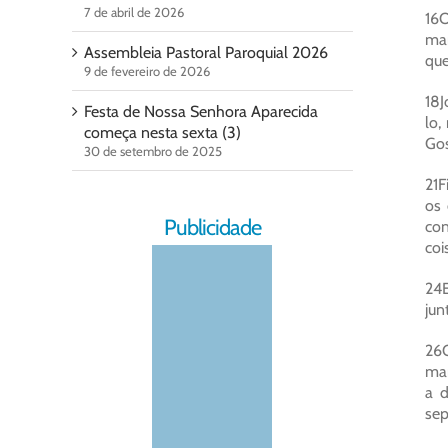
7 de abril de 2026
16O
man
Assembleia Pastoral Paroquial 2026
que
9 de fevereiro de 2026
18J
Festa de Nossa Senhora Aparecida
lo,
começa nesta sexta (3)
Gos
30 de setembro de 2025
21F
os 
Publicidade
con
coi
24E
jun
26O
man
a d
sep