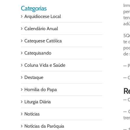
Irm
Categorias
per
Arquidiocese Local
ten
adú
Calendário Anual
5Qu
Catequese Católica
te 
pod
Catequisando
de 
Coluna Vida e Saúde
— P
Destaque
— G
Re
Homilia do Papa
— O
Liturgia Diária
— O
Notícias
tre
Notícias da Paróquia
— 