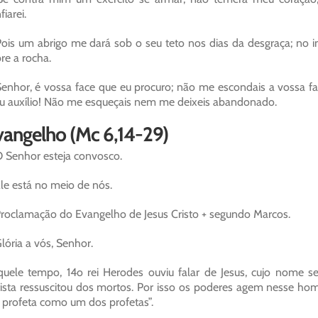
fiarei.
ois um abrigo me dará sob o seu teto nos dias da desgraça; no 
re a rocha.
enhor, é vossa face que eu procuro; não me escondais a vossa fac
 auxílio! Não me esqueçais nem me deixeis abandonado.
vangelho (Mc 6,14-29)
 Senhor esteja convosco.
le está no meio de nós.
roclamação do Evangelho de Jesus Cristo + segundo Marcos.
lória a vós, Senhor.
uele tempo, 14o rei Herodes ouviu falar de Jesus, cujo nome se
ista ressuscitou dos mortos. Por isso os poderes agem nesse home
profeta como um dos profetas”.