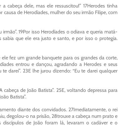
r a cabeça dele, mas ele ressuscitou!” 17Herodes tinha
or causa de Herodíades, mulher do seu irmão Filipe, com
u irmão”. 19Por isso Herodíades o odiava e queria matá-
abia que ele era justo e santo, e por isso o protegia.
e ele fez um grande banquete para os grandes da corte,
erodíades entrou e dançou, agradando a Herodes e seus
te darei”. 23E lhe jurou dizendo: “Eu te darei qualquer
 cabeça de João Batista”. 25E, voltando depressa para
oão Batista”.
juramento diante dos convidados. 27Imediatamente, o rei
u, degolou-o na prisão, 28trouxe a cabeça num prato e
 discípulos de João foram lá, levaram o cadáver e o