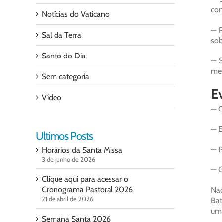
con
Notícias do Vaticano
— P
Sal da Terra
sob
Santo do Dia
— S
meu
Sem categoria
E
Vídeo
— O
— E
Ultimos Posts
— P
Horários da Santa Missa
3 de junho de 2026
— G
Clique aqui para acessar o
Cronograma Pastoral 2026
Naq
21 de abril de 2026
Bat
um 
Semana Santa 2026