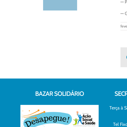
— P
— G
feve
BAZAR SOLIDÁRIO
SEC
Terça à S
Tel Fi