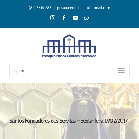
Ir
(84) 3615-2831
|
pnsaparecidanatal@hotmail.com
para
o
Instagram
Facebook
YouTube
WhatsApp
conteúdo
Ir para...
Santos Fundadores dos Servitas – Sexta-feira 17/02/2017