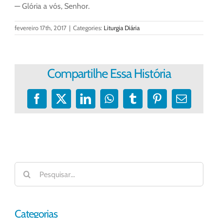
— Glória a vós, Senhor.
fevereiro 17th, 2017
|
Categories:
Liturgia Diária
Compartilhe Essa História
Facebook
X
LinkedIn
WhatsApp
Tumblr
Pinterest
E-
mail
Buscar
resultados
para:
Categorias