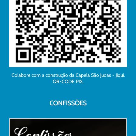
Colabore com a construção da Capela São Judas - Jiqui.
QR-CODE PIX.
CONFISSÕES