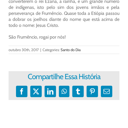
converterem o rei Ezana, a rainha, e um grande número
de indígenas, isto pelo sim dos jovens irmãos e pela
perseverança de Frumêncio. Quase toda a Etiópia passou
a dobrar os joelhos diante do nome que está acima de
todo o nome: Jesus Cristo.
São Frumêncio, rogai por nós!
outubro 30th, 2017
|
Categories:
Santo do Dia
Compartilhe Essa História
Facebook
X
LinkedIn
WhatsApp
Tumblr
Pinterest
E-
mail