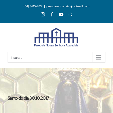
Ir
(84) 3615-2831
|
pnsaparecidanatal@hotmail.com
para
o
Instagram
Facebook
YouTube
WhatsApp
conteúdo
Ir para...
Santo do dia 30.10.2017