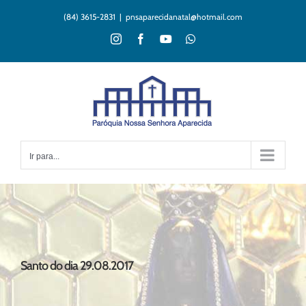
Ir
(84) 3615-2831
|
pnsaparecidanatal@hotmail.com
para
o
Instagram
Facebook
YouTube
WhatsApp
conteúdo
Ir para...
Santo do dia 29.08.2017