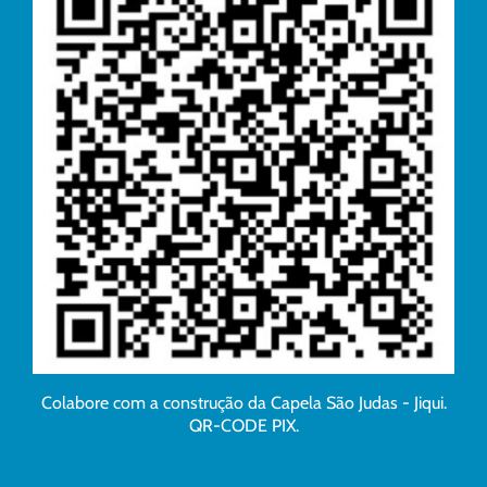
Colabore com a construção da Capela São Judas - Jiqui.
QR-CODE PIX.