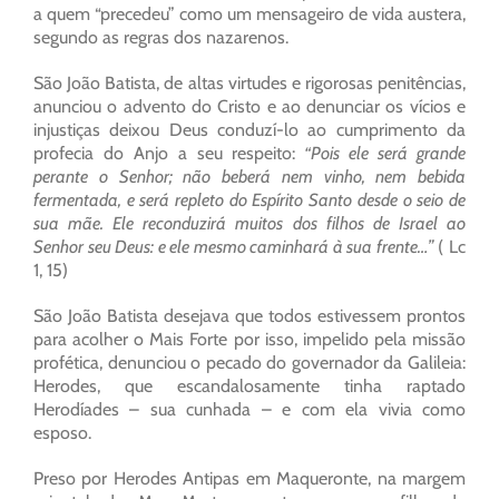
a quem “precedeu” como um mensageiro de vida austera,
segundo as regras dos nazarenos.
São João Batista, de altas virtudes e rigorosas penitências,
anunciou o advento do Cristo e ao denunciar os vícios e
injustiças deixou Deus conduzí-lo ao cumprimento da
profecia do Anjo a seu respeito:
“Pois ele será grande
perante o Senhor; não beberá nem vinho, nem bebida
fermentada, e será repleto do Espírito Santo desde o seio de
sua mãe. Ele reconduzirá muitos dos filhos de Israel ao
Senhor seu Deus: e ele mesmo caminhará à sua frente…”
( Lc
1, 15)
São João Batista desejava que todos estivessem prontos
para acolher o Mais Forte por isso, impelido pela missão
profética, denunciou o pecado do governador da Galileia:
Herodes, que escandalosamente tinha raptado
Herodíades – sua cunhada – e com ela vivia como
esposo.
Preso por Herodes Antipas em Maqueronte, na margem