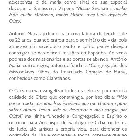
acrescentar o de Maria como sinal de sua especial
devoção à Santíssima Virgem:
“Nossa Senhora é minha
Mãe, minha Madrinha, minha Mestra, meu tudo, depois de
Cristo”.
Antônio Maria ajudou o pai numa fábrica de tecidos até
os 22 anos, quando entrou para o seminário de vida, pois
almejava um sacerdócio santo e como padre desejou
consagrar-se nas difíceis missões da Espanha. Ao ver a
pobreza dos missionários e as portas se abrindo, Antônio
Maria, com amigos, tratou de fundar a “Congregação dos
Missionários Filhos do Imaculado Coração de Maria”,
conhecidos como Claretianos.
O Carisma era evangelizar todos os setores, por meio da
caridade de Cristo que constrangia, por isso dizia:
“Não
posso resistir aos impulsos interiores que me chamam para
salvar almas. Tenho sede de derramar o meu sangue por
Cristo!”
Mal tinha fundado a Congregação, o Espírito o
nomeou para Arcebispo de Santiago de Cuba, onde fez
de tudo, até arriscar a própria vida, para defender os
oprimidos da ilha e converter a todos, conta-se que ao