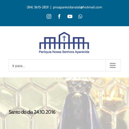
Ir
(84) 3615-2831
|
pnsaparecidanatal@hotmail.com
para
o
Instagram
Facebook
YouTube
WhatsApp
conteúdo
Ir para...
Santo do dia 24.10.2016