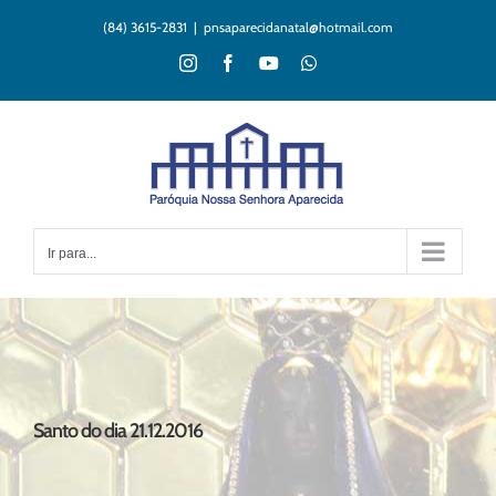
Ir
(84) 3615-2831
|
pnsaparecidanatal@hotmail.com
para
o
Instagram
Facebook
YouTube
WhatsApp
conteúdo
Ir para...
Santo do dia 21.12.2016