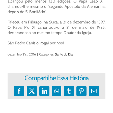
alcançou pelo menos 130 edições. O Papa Leão XIII
chamou-lhe mesmo o “segundo Apóstolo da Alemanha,
depois de S. Bonifácio”.
Faleceu em Friburgo, na Suíça, a 21 de dezembro de 1597.
O Papa Pio XI canonizou-o a 21 de maio de 1925,
declarando-o ao mesmo tempo Doutor da Igreja.
São Pedro Canísio, rogai por nós!
dezembro 21st, 2016
|
Categories:
Santo do Dia
Compartilhe Essa História
Facebook
X
LinkedIn
WhatsApp
Tumblr
Pinterest
E-
mail