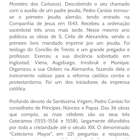
Mosteiro dos Cartuxos). Descobrindo o seu chamado
com o auxílio de um padre jesuíta, Pedro Canísio tornou-
se o primeiro jesuíta alemão, tendo entrado na
Companhia de Jesus em 1543. Recebeu a ordenação
sacerdotal três anos mais tarde. Nesse mesmo ano
publicou as obras de S. Cirilo de Alexandria, sendo o
primeiro livro mandado imprimir por um jesuíta. Foi
teólogo do Concílio de Trento e um grande pregador e
professor. Exerceu a sua docência sobretudo em
Inglostad, Viena, Augsburgo, Innsbruk e Munique.
Organizou a sua Ordem na Alemanha, fazendo dela o
instrumento valioso para a reforma católica contra o
protestantismo. Foi um dos iniciadores da imprensa
católica.
Profundo devoto da Santíssima Virgem, Pedro Canísio foi
conselheiro de Príncipes, Núncios e Papas. Das 36 obras
que compôs, as mais célebres são os seus três
Catecismos
(1555-1556 e 1558), largamente difundidos
por toda a cristandade até o século XIX. O denominado
“Catecismo Mayor”, em 221 perguntas e respostas,