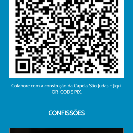
Colabore com a construção da Capela São Judas - Jiqui.
QR-CODE PIX.
CONFISSÕES