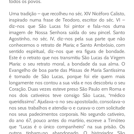
todos os povos.
Uma tradição – que recolheu no séc. XIV Nicéforo Calisto,
inspirado numa frase de Teodoro, escritor do séc. VI –
diz-nos que São Lucas foi pintor e fala-nos duma
imagem de Nossa Senhora saída do seu pincel. Santo
Agostinho, no séc. IV, diz-nos pela sua parte que não
conhecemos o retrato de Maria; e Santo Ambrósio, com
sentido espiritual, diz-nos que era figura de bondade.
Este é o retrato que nos transmitiu São Lucas da Virgem
Maria: o seu retrato moral, a bondade da sua alma. O
Evangelho de boa parte das Missas de Maria Santíssima
é tomado de São Lucas, porque foi ele quem mais
longamente nos contou a sua vida e nos descobriu o seu
Coração. Duas vezes esteve preso São Paulo em Roma e
nos dois cativeiros teve consigo São Lucas, “médico
queridíssimo”. Ajudava-o no seu apostolado, consolava-o
nos seus trabalhos e atendia-o e curava-o com solicitude
nos seus padecimentos corporais. No segundo cativeiro,
do ano 67, pouco antes do martírio, escreve a Timóteo
que “Lucas é o único companheiro” na sua prisão. Os
outros tinham-no abandonado. O historiador São