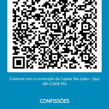
Colabore com a construção da Capela São Judas - Jiqui.
QR-CODE PIX.
CONFISSÕES