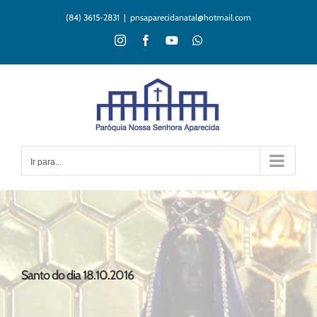
Ir
(84) 3615-2831
|
pnsaparecidanatal@hotmail.com
para
o
Instagram
Facebook
YouTube
WhatsApp
conteúdo
Ir para...
Santo do dia 18.10.2016