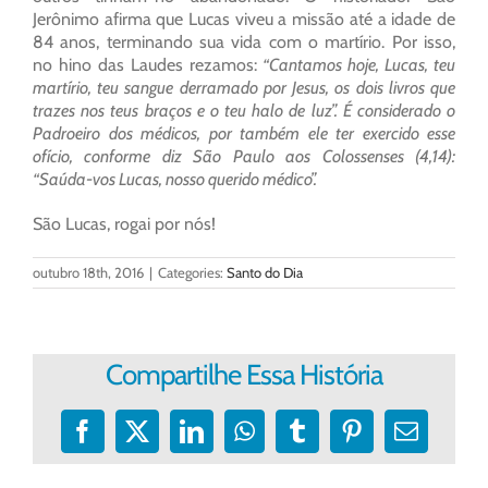
Jerônimo afirma que Lucas viveu a missão até a idade de
84 anos, terminando sua vida com o martírio. Por isso,
no hino das Laudes rezamos:
“Cantamos hoje, Lucas, teu
martírio, teu sangue derramado por Jesus, os dois livros que
trazes nos teus braços e o teu halo de luz”. É considerado o
Padroeiro dos médicos, por também ele ter exercido esse
ofício, conforme diz São Paulo aos Colossenses (4,14):
“Saúda-vos Lucas, nosso querido médico”.
São Lucas, rogai por nós!
outubro 18th, 2016
|
Categories:
Santo do Dia
Compartilhe Essa História
Facebook
X
LinkedIn
WhatsApp
Tumblr
Pinterest
E-
mail