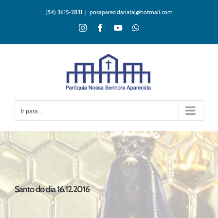
Ir
(84) 3615-2831
|
pnsaparecidanatal@hotmail.com
para
o
Instagram
Facebook
YouTube
WhatsApp
conteúdo
Ir para...
Santo do dia 16.12.2016