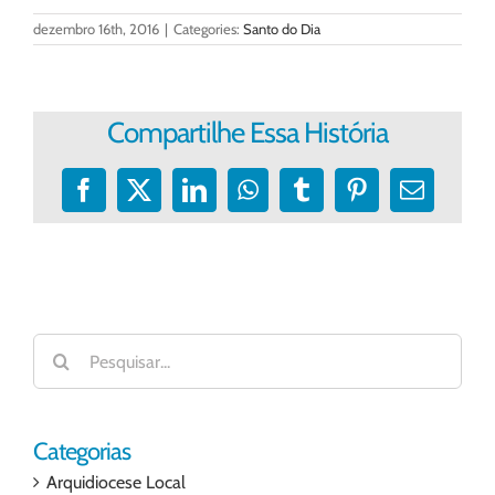
dezembro 16th, 2016
|
Categories:
Santo do Dia
Compartilhe Essa História
Facebook
X
LinkedIn
WhatsApp
Tumblr
Pinterest
E-
mail
Buscar
resultados
para:
Categorias
Arquidiocese Local