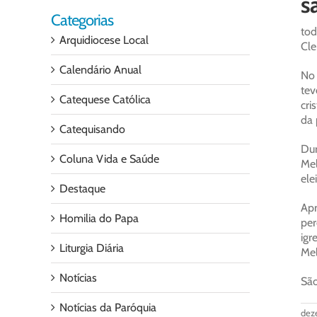
Categorias
tod
Arquidiocese Local
Cle
Calendário Anual
No 
tev
Catequese Católica
cri
da 
Catequisando
Dur
Coluna Vida e Saúde
Mel
ele
Destaque
Apr
Homilia do Papa
per
igr
Liturgia Diária
Mel
Notícias
São
Notícias da Paróquia
dez