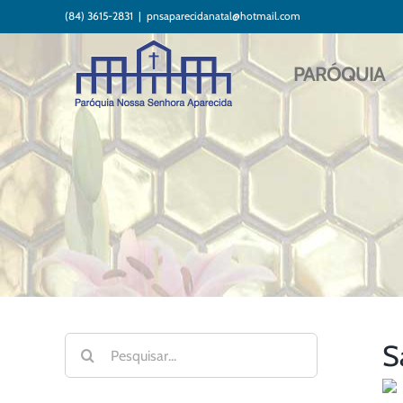
Ir
(84) 3615-2831
|
pnsaparecidanatal@hotmail.com
para
o
conteúdo
PARÓQUIA
Buscar
S
resultados
para: