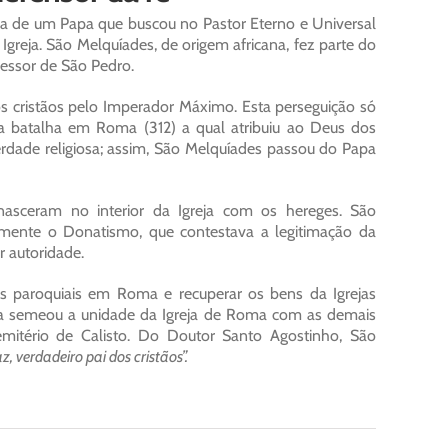
ida de um Papa que buscou no Pastor Eterno e Universal
Igreja. São Melquíades, de origem africana, fez parte do
cessor de São Pedro.
s cristãos pelo Imperador Máximo. Esta perseguição só
 batalha em Roma (312) a qual atribuiu ao Deus dos
berdade religiosa; assim, São Melquíades passou do Papa
nasceram no interior da Igreja com os hereges. São
almente o Donatismo, que contestava a legitimação da
r autoridade.
des paroquiais em Roma e recuperar os bens da Igrejas
tia semeou a unidade da Igreja de Roma com as demais
emitério de Calisto. Do Doutor Santo Agostinho, São
z, verdadeiro pai dos cristãos”.