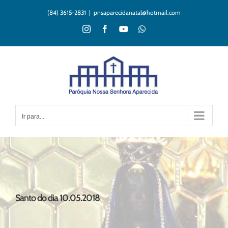
Ir
(84) 3615-2831
|
pnsaparecidanatal@hotmail.com
para
o
Instagram
Facebook
YouTube
WhatsApp
conteúdo
Ir para...
Santo do dia 10.05.2018