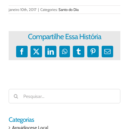
janeiro 10th, 2017
|
Categories:
Santo do Dia
Compartilhe Essa História
Facebook
X
LinkedIn
WhatsApp
Tumblr
Pinterest
E-
mail
Buscar
resultados
para:
Categorias
Arquidiocese Local