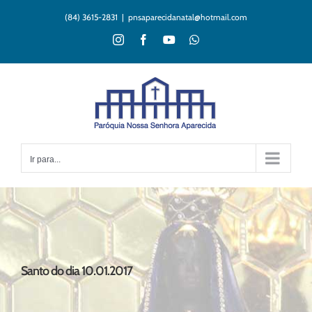
Ir
(84) 3615-2831
|
pnsaparecidanatal@hotmail.com
para
o
Instagram
Facebook
YouTube
WhatsApp
conteúdo
Ir para...
Santo do dia 10.01.2017