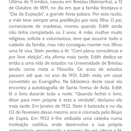
Última de 11 irmãos, nasceu em Breslau (Alemanha), a 12
de Outubro de 1891, no dia em que a família festejava o
“Dia da Expiação”, a grande festa judaica. Por esta razão,
a mãe teve sempre uma predileção por esta filha. O pai,
comerciante de madeiras, morreu quando Edith ainda
não tinha completado os 2 anos. A mãe, mulher muito
religiosa, solícita e voluntariosa, teve que assumir todo o
cuidado da família, mas não conseguiu manter nos filhos
uma fé viva. Stein perdeu a fé: “Com plena consciência e
por livre eleição”, ela afirma mais tarde. Edith dedica-se
então a uma vida de estudos na Universidade de Breslau
tendo como meta a Filosofia. Os anos de estudos
passam até que, no ano de 1921, Edith visita um casal
convertido ao Evangelho. Na biblioteca deste casal ela
encontra a autobiografia de Santa Teresa de Ávila. Edith
lê o livro durante toda a noite. “Quando fechei o livro,
disse para mim própria: é esta a verdade”, declarou ela
mais tarde. Em Janeiro de 1922, Stein é batizada e no dia
02 de Fevereiro desse mesmo ano é crismada pelo Bispo
de Espira. Em 1932 é-lhe atribuída uma cátedra numa
instituição católica, onde desenvolve a sua própria
antropologia, encontrando a maneira de unir ciência e fé.