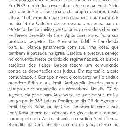
Em 1933 a noite fecha-se sobre a Alemanha. Edith Stein
tem que deixar a docência e ela própria declarou nesta
altura: “Tinha-me tornado uma estrangeira no mundo”. E
no dia 14 de Outubro desse mesmo ano, entra para o
Mosteiro das Carmelitas de Colônia, passando a chamar-
se Teresa Benedita da Cruz. Após cinco anos, faz a sua
profissão perpétua. Da Alemanha, Edith é transferida
para a Holanda juntamente com sua irmã Rosa, que
também é batizada na Igreja Católica e prestava serviço
no convento. Neste período do regime nazista, os Bispos
católicos dos Países Baixos fazem um comunicado
contra as deportações dos judeus. Em represália a este
comunicado, a Gestapo invade o convento na Holanda e
prendem Edith e sua irmã. Ambas são levadas para o
campo de concentração de Westerbork. No dia 07 de
Agosto, ela parte para Auschwitz, ao lado de sua irmã e
um grupo de 985 judeus. Por fim, no dia 09 de Agosto, a
Irmã Teresa Benedita da Cruz, juntamente com a sua
irmã Rosa, morre nas câmaras de gás e depois tem seu
corpo queimado. Assim, através do martírio, Santa Teresa
Benedita da Cruz, recebe a coroa da glória eterna no