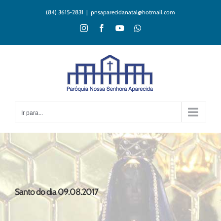
Ir
(84) 3615-2831
|
pnsaparecidanatal@hotmail.com
para
o
Instagram
Facebook
YouTube
WhatsApp
conteúdo
Ir para...
Santo do dia 09.08.2017