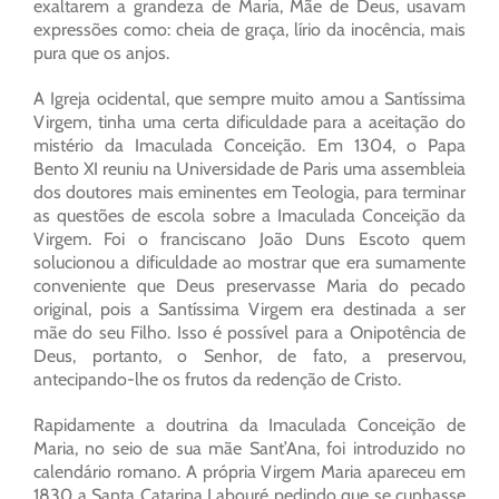
exaltarem a grandeza de Maria, Mãe de Deus, usavam
expressões como: cheia de graça, lírio da inocência, mais
pura que os anjos.
A Igreja ocidental, que sempre muito amou a Santíssima
Virgem, tinha uma certa dificuldade para a aceitação do
mistério da Imaculada Conceição. Em 1304, o Papa
Bento XI reuniu na Universidade de Paris uma assembleia
dos doutores mais eminentes em Teologia, para terminar
as questões de escola sobre a Imaculada Conceição da
Virgem. Foi o franciscano João Duns Escoto quem
solucionou a dificuldade ao mostrar que era sumamente
conveniente que Deus preservasse Maria do pecado
original, pois a Santíssima Virgem era destinada a ser
mãe do seu Filho. Isso é possível para a Onipotência de
Deus, portanto, o Senhor, de fato, a preservou,
antecipando-lhe os frutos da redenção de Cristo.
Rapidamente a doutrina da Imaculada Conceição de
Maria, no seio de sua mãe Sant’Ana, foi introduzido no
calendário romano. A própria Virgem Maria apareceu em
1830 a Santa Catarina Labouré pedindo que se cunhasse