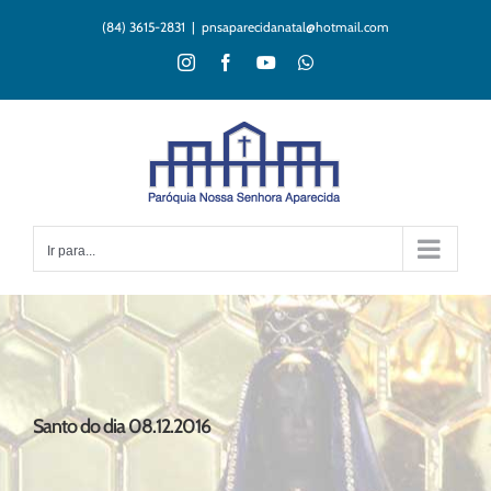
Ir
(84) 3615-2831
|
pnsaparecidanatal@hotmail.com
para
o
Instagram
Facebook
YouTube
WhatsApp
conteúdo
Ir para...
Santo do dia 08.12.2016