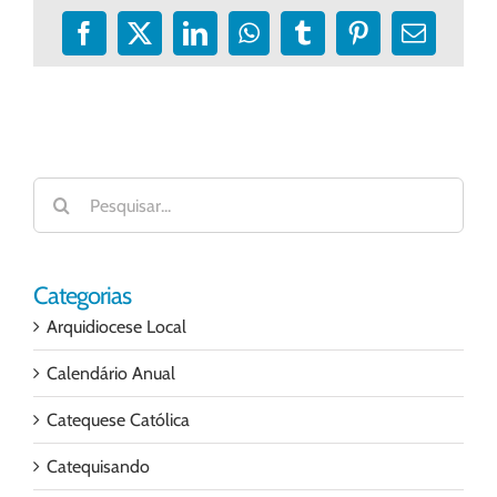
Facebook
X
LinkedIn
WhatsApp
Tumblr
Pinterest
E-
mail
Buscar
resultados
para:
Categorias
Arquidiocese Local
Calendário Anual
Catequese Católica
Catequisando