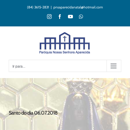
Ir
(84) 3615-2831
|
pnsaparecidanatal@hotmail.com
para
o
Instagram
Facebook
YouTube
WhatsApp
conteúdo
Ir para...
Santo do dia 06.07.2018