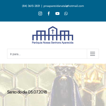
Ir
(84) 3615-2831
|
pnsaparecidanatal@hotmail.com
para
o
Instagram
Facebook
YouTube
WhatsApp
conteúdo
Ir para...
Santo do dia 05.07.2018