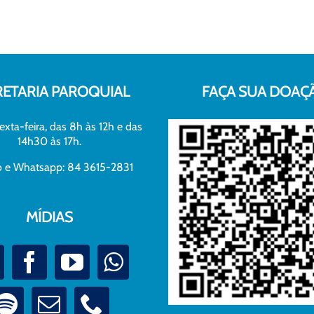
RETARIA PAROQUIAL
FAÇA SUA DOAÇ
exta-feira, das 8h às 12h e das
14h30 às 17h.
xo e Whatsapp: 84 3615-2831
MÍDIAS