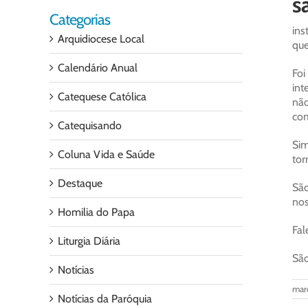
Categorias
ins
Arquidiocese Local
que
Calendário Anual
Fo
int
Catequese Católica
nã
com
Catequisando
Sim
Coluna Vida e Saúde
tor
Destaque
São
nos
Homilia do Papa
Fal
Liturgia Diária
São
Notícias
mar
Notícias da Paróquia