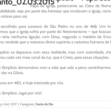
Papa da Igreja, pertencente ao Clero de Rom
tabilidade, seja por parte das heresias que rondavam a Igreja, c
 estava para ruir.
i escolhido para sucessor de São Pedro no ano de 468. Um h
ernos que a Igreja sofria por parte do Nestorianismo – que busca
o teria nenhuma ligação com Deus, negando o mistério da En
o verdade que a natureza divina suprimiu a natureza humana de C
plício se deparava com essa realidade, mas com autoridade, c
nou cada vez mais canal da luz, que é Cristo, para essas situações.
 Simplício demonstrou com a vida que vale a pena caminharmos
 dar na Glória.
eceu em 483, e hoje intercede por nós.
 Simplício, rogai por nós!
ço 2nd, 2017
|
Categories:
Santo do Dia