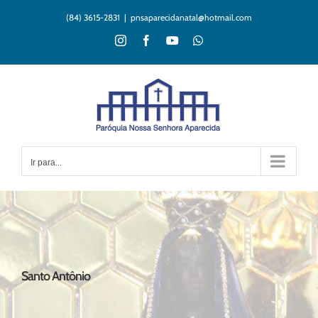
Ir
(84) 3615-2831
|
pnsaparecidanatal@hotmail.com
para
o
Instagram
Facebook
YouTube
WhatsApp
conteúdo
Ir para...
Santo Antônio