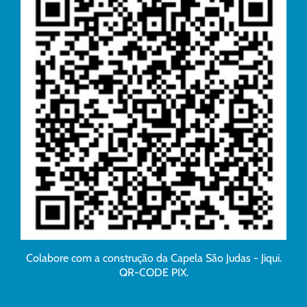
Colabore com a construção da Capela São Judas - Jiqui.
QR-CODE PIX.