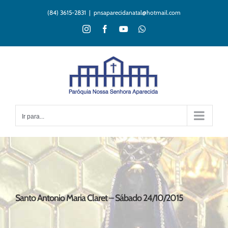
Ir
(84) 3615-2831
|
pnsaparecidanatal@hotmail.com
para
o
Instagram
Facebook
YouTube
WhatsApp
conteúdo
Ir para...
Santo Antonio Maria Claret – Sábado 24/10/2015