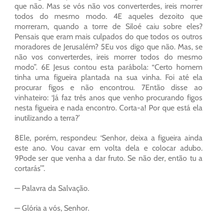
que não. Mas se vós não vos converterdes, ireis morrer
todos do mesmo modo. 4E aqueles dezoito que
morreram, quando a torre de Siloé caiu sobre eles?
Pensais que eram mais culpados do que todos os outros
moradores de Jerusalém? 5Eu vos digo que não. Mas, se
não vos converterdes, ireis morrer todos do mesmo
modo”. 6E Jesus contou esta parábola: “Certo homem
tinha uma figueira plantada na sua vinha. Foi até ela
procurar figos e não encontrou. 7Então disse ao
vinhateiro: ‘Já faz três anos que venho procurando figos
nesta figueira e nada encontro. Corta-a! Por que está ela
inutilizando a terra?’
8Ele, porém, respondeu: ‘Senhor, deixa a figueira ainda
este ano. Vou cavar em volta dela e colocar adubo.
9Pode ser que venha a dar fruto. Se não der, então tu a
cortarás’”.
— Palavra da Salvação.
— Glória a vós, Senhor.