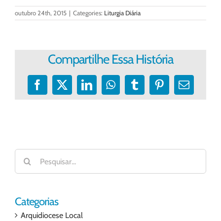
outubro 24th, 2015
|
Categories:
Liturgia Diária
Compartilhe Essa História
Facebook
X
LinkedIn
WhatsApp
Tumblr
Pinterest
E-
mail
Buscar
resultados
para:
Categorias
Arquidiocese Local