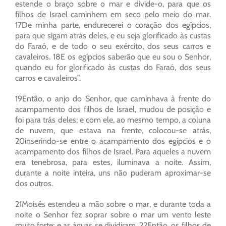
estende o braço sobre o mar e divide-o, para que os
filhos de Israel caminhem em seco pelo meio do mar.
17De minha parte, endurecerei o coração dos egípcios,
para que sigam atrás deles, e eu seja glorificado às custas
do Faraó, e de todo o seu exército, dos seus carros e
cavaleiros. 18E os egípcios saberão que eu sou o Senhor,
quando eu for glorificado às custas do Faraó, dos seus
carros e cavaleiros”.
19Então, o anjo do Senhor, que caminhava à frente do
acampamento dos filhos de Israel, mudou de posição e
foi para trás deles; e com ele, ao mesmo tempo, a coluna
de nuvem, que estava na frente, colocou-se atrás,
20inserindo-se entre o acampamento dos egípcios e o
acampamento dos filhos de Israel. Para aqueles a nuvem
era tenebrosa, para estes, iluminava a noite. Assim,
durante a noite inteira, uns não puderam aproximar-se
dos outros.
21Moisés estendeu a mão sobre o mar, e durante toda a
noite o Senhor fez soprar sobre o mar um vento leste
muito forte; e as águas se dividiram. 22Então, os filhos de