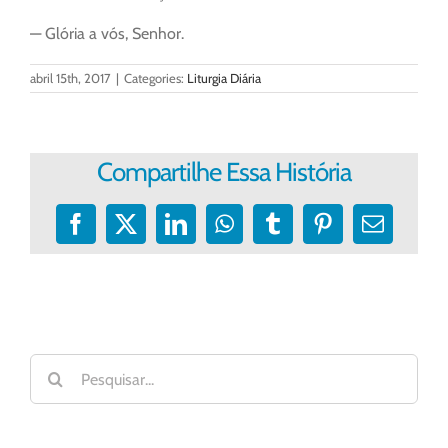
— Glória a vós, Senhor.
abril 15th, 2017
|
Categories:
Liturgia Diária
Compartilhe Essa História
Facebook
X
LinkedIn
WhatsApp
Tumblr
Pinterest
E-
mail
Buscar
resultados
para: