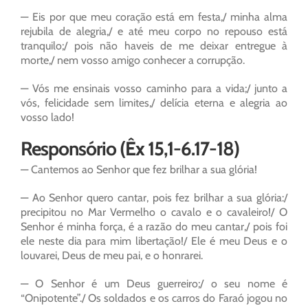
— Eis por que meu coração está em festa,/ minha alma
rejubila de alegria,/ e até meu corpo no repouso está
tranquilo;/ pois não haveis de me deixar entregue à
morte,/ nem vosso amigo conhecer a corrupção.
— Vós me ensinais vosso caminho para a vida;/ junto a
vós, felicidade sem limites,/ delícia eterna e alegria ao
vosso lado!
Responsório (Êx 15,1-6.17-18)
— Cantemos ao Senhor que fez brilhar a sua glória!
— Ao Senhor quero cantar, pois fez brilhar a sua glória:/
precipitou no Mar Vermelho o cavalo e o cavaleiro!/ O
Senhor é minha força, é a razão do meu cantar,/ pois foi
ele neste dia para mim libertação!/ Ele é meu Deus e o
louvarei, Deus de meu pai, e o honrarei.
— O Senhor é um Deus guerreiro;/ o seu nome é
“Onipotente”./ Os soldados e os carros do Faraó jogou no