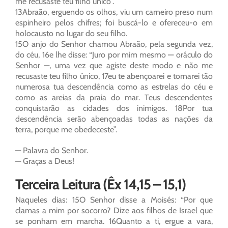
me recusaste teu filho único”.
13Abraão, erguendo os olhos, viu um carneiro preso num
espinheiro pelos chifres; foi buscá-lo e ofereceu-o em
holocausto no lugar do seu filho.
15O anjo do Senhor chamou Abraão, pela segunda vez,
do céu, 16e lhe disse: “Juro por mim mesmo — oráculo do
Senhor —, uma vez que agiste deste modo e não me
recusaste teu filho único, 17eu te abençoarei e tornarei tão
numerosa tua descendência como as estrelas do céu e
como as areias da praia do mar. Teus descendentes
conquistarão as cidades dos inimigos. 18Por tua
descendência serão abençoadas todas as nações da
terra, porque me obedeceste”.
— Palavra do Senhor.
— Graças a Deus!
Terceira Leitura (Êx 14,15 – 15,1)
Naqueles dias: 15O Senhor disse a Moisés: “Por que
clamas a mim por socorro? Dize aos filhos de Israel que
se ponham em marcha. 16Quanto a ti, ergue a vara,