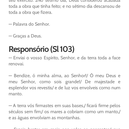
seu exército. 2No sétimo dia, Deus considerou acabada
toda a obra que tinha feito; e no sétimo dia descansou de
toda a obra que fizera.
— Palavra do Senhor.
— Graças a Deus.
Responsório (Sl 103)
— Enviai o vosso Espírito, Senhor, e da terra toda a face
renovai.
— Bendize, ó minha alma, ao Senhor!/ Ó meu Deus e
meu Senhor, como sois grande!/ De majestade e
esplendor vos revestis/ e de luz vos envolveis como num
manto.
— A terra vós firmastes em suas bases,/ ficará firme pelos
séculos sem fim;/ os mares a cobriam como um manto,/
e as águas envolviam as montanhas.