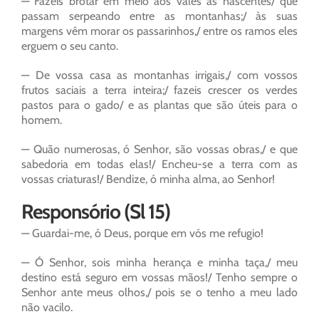
— Fazeis brotar em meio aos vales as nascentes/ que
passam serpeando entre as montanhas;/ às suas
margens vêm morar os passarinhos,/ entre os ramos eles
erguem o seu canto.
— De vossa casa as montanhas irrigais,/ com vossos
frutos saciais a terra inteira;/ fazeis crescer os verdes
pastos para o gado/ e as plantas que são úteis para o
homem.
— Quão numerosas, ó Senhor, são vossas obras,/ e que
sabedoria em todas elas!/ Encheu-se a terra com as
vossas criaturas!/ Bendize, ó minha alma, ao Senhor!
Responsório (Sl 15)
— Guardai-me, ó Deus, porque em vós me refugio!
— Ó Senhor, sois minha herança e minha taça,/ meu
destino está seguro em vossas mãos!/ Tenho sempre o
Senhor ante meus olhos,/ pois se o tenho a meu lado
não vacilo.