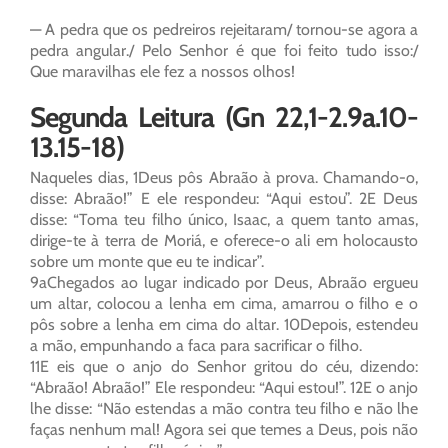
— A pedra que os pedreiros rejeitaram/ tornou-se agora a
pedra angular./ Pelo Senhor é que foi feito tudo isso:/
Que maravilhas ele fez a nossos olhos!
Segunda Leitura (Gn 22,1-2.9a.10-
13.15-18)
Naqueles dias, 1Deus pôs Abraão à prova. Chamando-o,
disse: Abraão!” E ele respondeu: “Aqui estou”. 2E Deus
disse: “Toma teu filho único, Isaac, a quem tanto amas,
dirige-te à terra de Moriá, e oferece-o ali em holocausto
sobre um monte que eu te indicar”.
9aChegados ao lugar indicado por Deus, Abraão ergueu
um altar, colocou a lenha em cima, amarrou o filho e o
pôs sobre a lenha em cima do altar. 10Depois, estendeu
a mão, empunhando a faca para sacrificar o filho.
11E eis que o anjo do Senhor gritou do céu, dizendo:
“Abraão! Abraão!” Ele respondeu: “Aqui estou!”. 12E o anjo
lhe disse: “Não estendas a mão contra teu filho e não lhe
faças nenhum mal! Agora sei que temes a Deus, pois não