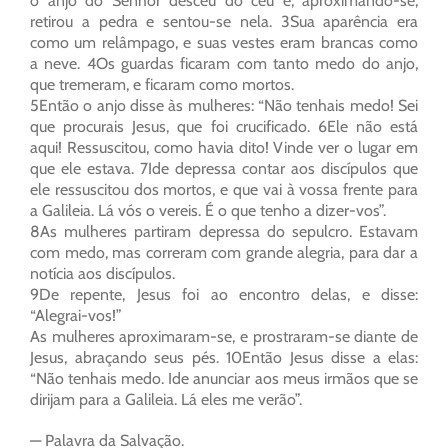
o anjo do Senhor desceu do céu e, aproximando-se,
retirou a pedra e sentou-se nela. 3Sua aparência era
como um relâmpago, e suas vestes eram brancas como
a neve. 4Os guardas ficaram com tanto medo do anjo,
que tremeram, e ficaram como mortos.
5Então o anjo disse às mulheres: “Não tenhais medo! Sei
que procurais Jesus, que foi crucificado. 6Ele não está
aqui! Ressuscitou, como havia dito! Vinde ver o lugar em
que ele estava. 7Ide depressa contar aos discípulos que
ele ressuscitou dos mortos, e que vai à vossa frente para
a Galileia. Lá vós o vereis. É o que tenho a dizer-vos”.
8As mulheres partiram depressa do sepulcro. Estavam
com medo, mas correram com grande alegria, para dar a
notícia aos discípulos.
9De repente, Jesus foi ao encontro delas, e disse:
“Alegrai-vos!”
As mulheres aproximaram-se, e prostraram-se diante de
Jesus, abraçando seus pés. 10Então Jesus disse a elas:
“Não tenhais medo. Ide anunciar aos meus irmãos que se
dirijam para a Galileia. Lá eles me verão”.
— Palavra da Salvação.