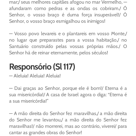
mar;/ seus melhores capitães afogou no mar Vermelho, —
afundaram como pedras e as ondas os cobriram./ Ó
Senhor, o vosso braço é duma força insuperável!/ Ó
Senhor, o vosso braço esmigalhou os inimigos!
— Vosso povo levareis e o plantareis em vosso Monte,/
no lugar que preparastes para a vossa habitação,/ no
Santuário construído pelas vossas próprias mãos./ O
Senhor há de reinar eternamente, pelos séculos!
Responsório (Sl 117)
— Aleluia! Aleluia! Aleluia!
— Dai graças ao Senhor, porque ele é bom!/ Eterna é a
sua misericórdia!/ A casa de Israel agora o diga: “Eterna é
a sua misericórdia!”
— A mão direita do Senhor fez maravilhas,/ a mão direita
do Senhor me levantou,/ a mão direita do Senhor fez
maravilhas!/ não morrerei, mas ao contrário, viverei/ para
cantar as grandes obras do Senhor!