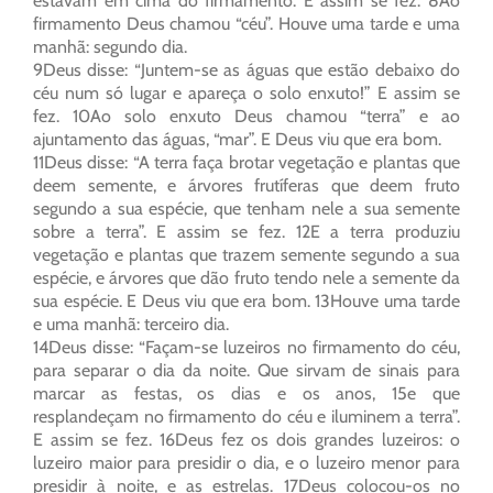
estavam em cima do firmamento. E assim se fez. 8Ao
firmamento Deus chamou “céu”. Houve uma tarde e uma
manhã: segundo dia.
9Deus disse: “Juntem-se as águas que estão debaixo do
céu num só lugar e apareça o solo enxuto!” E assim se
fez. 10Ao solo enxuto Deus chamou “terra” e ao
ajuntamento das águas, “mar”. E Deus viu que era bom.
11Deus disse: “A terra faça brotar vegetação e plantas que
deem semente, e árvores frutíferas que deem fruto
segundo a sua espécie, que tenham nele a sua semente
sobre a terra”. E assim se fez. 12E a terra produziu
vegetação e plantas que trazem semente segundo a sua
espécie, e árvores que dão fruto tendo nele a semente da
sua espécie. E Deus viu que era bom. 13Houve uma tarde
e uma manhã: terceiro dia.
14Deus disse: “Façam-se luzeiros no firmamento do céu,
para separar o dia da noite. Que sirvam de sinais para
marcar as festas, os dias e os anos, 15e que
resplandeçam no firmamento do céu e iluminem a terra”.
E assim se fez. 16Deus fez os dois grandes luzeiros: o
luzeiro maior para presidir o dia, e o luzeiro menor para
presidir à noite, e as estrelas. 17Deus colocou-os no