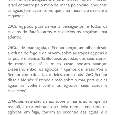
Israel entraram pelo meio do mar a pé enxuto, enquanto
as águas formavam como que uma muralha à direita e à
esquerda.
23Os egípcios puseram-se a persegui-los, e todos os
cavalos do Faraó, carros e cavaleiros os seguiram mar
adentro.
24Ora, de madrugada, o Senhor lançou um olhar, desde
a coluna de fogo e da nuvem, sobre as tropas egípcias e
as pôs em pânico. 25Bloqueou as rodas dos seus carros,
de modo que só a muito custo podiam avançar.
Disseram, então, os egípcios: “Fujamos de Israel! Pois o
Senhor combate a favor deles, contra nós”. 26O Senhor
disse a Moisés: “Estende a mão sobre o mar, para que as
águas se voltem contra os egípcios, seus carros e
cavaleiros”.
27Moisés estendeu a mão sobre o mar e, ao romper da
manhã, o mar voltou ao seu leito normal, enquanto os
egípcios, em fuga, corriam ao encontro das águas, e o