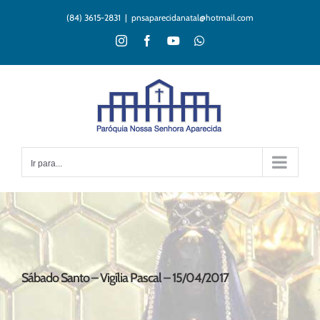
Ir
(84) 3615-2831
|
pnsaparecidanatal@hotmail.com
para
o
Instagram
Facebook
YouTube
WhatsApp
conteúdo
Ir para...
Sábado Santo – Vigília Pascal – 15/04/2017