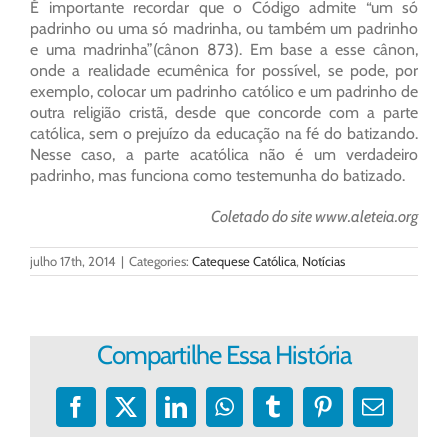
É importante recordar que o Código admite “um só
padrinho ou uma só madrinha, ou também um padrinho
e uma madrinha”(cânon 873). Em base a esse cânon,
onde a realidade ecumênica for possível, se pode, por
exemplo, colocar um padrinho católico e um padrinho de
outra religião cristã, desde que concorde com a parte
católica, sem o prejuízo da educação na fé do batizando.
Nesse caso, a parte acatólica não é um verdadeiro
padrinho, mas funciona como testemunha do batizado.
Coletado do site www.aleteia.org
julho 17th, 2014
|
Categories:
Catequese Católica
,
Notícias
Compartilhe Essa História
Facebook
X
LinkedIn
WhatsApp
Tumblr
Pinterest
E-
mail