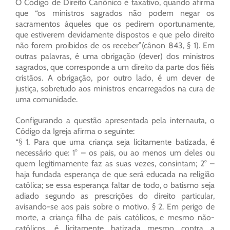
O Código de Direito Canônico é taxativo, quando afirma
que “os ministros sagrados não podem negar os
sacramentos àqueles que os pedirem oportunamente,
que estiverem devidamente dispostos e que pelo direito
não forem proibidos de os receber”(cânon 843, § 1). Em
outras palavras, é uma obrigação (dever) dos ministros
sagrados, que corresponde a um direito da parte dos fiéis
cristãos. A obrigação, por outro lado, é um dever de
justiça, sobretudo aos ministros encarregados na cura de
uma comunidade.
Configurando a questão apresentada pela internauta, o
Código da Igreja afirma o seguinte:
“§ 1. Para que uma criança seja licitamente batizada, é
necessário que: 1° – os pais, ou ao menos um deles ou
quem legitimamente faz as suas vezes, consintam; 2° –
haja fundada esperança de que será educada na religião
católica; se essa esperança faltar de todo, o batismo seja
adiado segundo as prescrições do direito particular,
avisando-se aos pais sobre o motivo. § 2. Em perigo de
morte, a criança filha de pais católicos, e mesmo não-
católicos, é licitamente batizada mesmo contra a