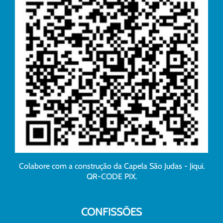
Colabore com a construção da Capela São Judas - Jiqui.
QR-CODE PIX.
CONFISSÕES