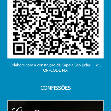
Colabore com a construção da Capela São Judas - Jiqui.
QR-CODE PIX.
CONFISSÕES