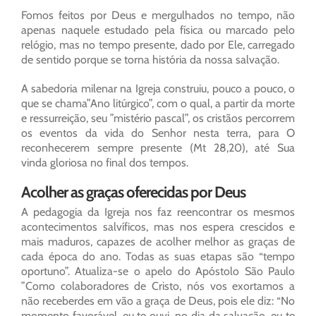
Fomos feitos por Deus e mergulhados no tempo, não
apenas naquele estudado pela física ou marcado pelo
relógio, mas no tempo presente, dado por Ele, carregado
de sentido porque se torna história da nossa salvação.
A sabedoria milenar na Igreja construiu, pouco a pouco, o
que se chama”Ano litúrgico”, com o qual, a partir da morte
e ressurreição, seu ”mistério pascal”, os cristãos percorrem
os eventos da vida do Senhor nesta terra, para O
reconhecerem sempre presente (Mt 28,20), até Sua
vinda gloriosa no final dos tempos.
Acolher as graças oferecidas por Deus
A pedagogia da Igreja nos faz reencontrar os mesmos
acontecimentos salvíficos, mas nos espera crescidos e
mais maduros, capazes de acolher melhor as graças de
cada época do ano. Todas as suas etapas são “tempo
oportuno”. Atualiza-se o apelo do Apóstolo São Paulo
”Como colaboradores de Cristo, nós vos exortamos a
não receberdes em vão a graça de Deus, pois ele diz: “No
momento favorável, eu te ouvi, no dia da salvação, eu te