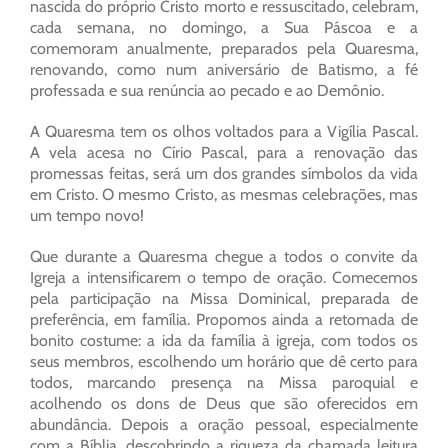
nascida do próprio Cristo morto e ressuscitado, celebram,
cada semana, no domingo, a Sua Páscoa e a
comemoram anualmente, preparados pela Quaresma,
renovando, como num aniversário de Batismo, a fé
professada e sua renúncia ao pecado e ao Demônio.
A Quaresma tem os olhos voltados para a Vigília Pascal.
A vela acesa no Círio Pascal, para a renovação das
promessas feitas, será um dos grandes símbolos da vida
em Cristo. O mesmo Cristo, as mesmas celebrações, mas
um tempo novo!
Que durante a Quaresma chegue a todos o convite da
Igreja a intensificarem o tempo de oração. Comecemos
pela participação na Missa Dominical, preparada de
preferência, em família. Propomos ainda a retomada de
bonito costume: a ida da família à igreja, com todos os
seus membros, escolhendo um horário que dê certo para
todos, marcando presença na Missa paroquial e
acolhendo os dons de Deus que são oferecidos em
abundância. Depois a oração pessoal, especialmente
com a Bíblia, descobrindo a riqueza da chamada leitura