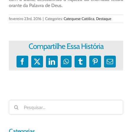
orante da Palavra de Deus.
fevereiro 23rd, 2016
|
Categories:
Catequese Católica
,
Destaque
Compartilhe Essa História
Facebook
X
LinkedIn
WhatsApp
Tumblr
Pinterest
E-
mail
Buscar
resultados
para:
Categorias