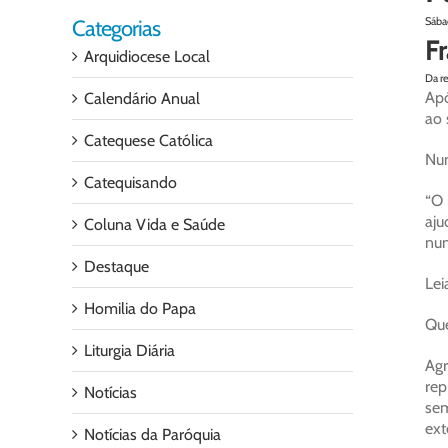
Sába
Categorias
Fr
Arquidiocese Local
Da r
Apó
Calendário Anual
ao 
Catequese Católica
Num
Catequisando
“O 
aju
Coluna Vida e Saúde
nun
Destaque
Lei
Homilia do Papa
Que
Liturgia Diária
Agr
rep
Notícias
sem
ext
Notícias da Paróquia