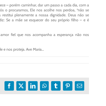
ece – porém caminhar, dar um passo a cada dia, com a
nós o procuramos, Ele nos acolhe nos perdoa, “não se
s restitui plenamente a nossa dignidade. Deus não se
 diz: Se a mãe se esquecer do seu próprio filho – e é
e amor fiel que nos acompanha a esperança não nos
e e nos proteja. Ave Maria…
Facebook
X
LinkedIn
WhatsApp
Tumblr
Pinterest
E-
mail