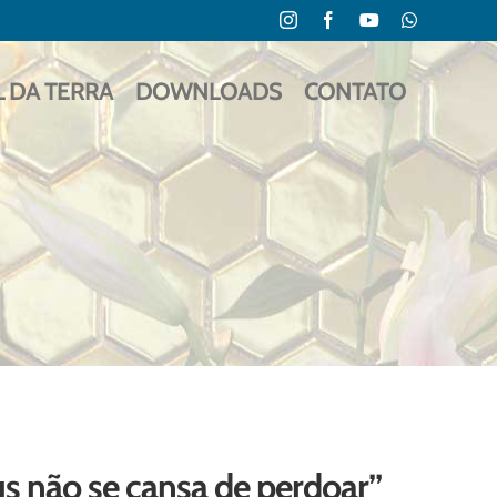
Instagram
Facebook
YouTube
WhatsApp
L DA TERRA
DOWNLOADS
CONTATO
us não se cansa de perdoar”