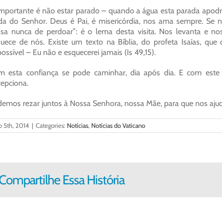
mportante é não estar parado – quando a água esta parada apodr
da do Senhor. Deus é Pai, é misericórdia, nos ama sempre. Se 
sa nunca de perdoar”: é o lema desta visita. Nos levanta e no
uece de nós. Existe um texto na Bíblia, do profeta Isaías, que
ossível – Eu não e esquecerei jamais (Is 49,15).
m esta confiança se pode caminhar, dia após dia. E com est
epciona.
emos rezar juntos à Nossa Senhora, nossa Mãe, para que nos ajud
o 5th, 2014
|
Categories:
Notícias
,
Notícias do Vaticano
Compartilhe Essa História