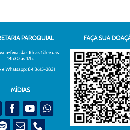
RETARIA PAROQUIAL
FAÇA SUA DOAÇ
exta-feira, das 8h às 12h e das
14h30 às 17h.
xo e Whatsapp: 84 3615-2831
MÍDIAS