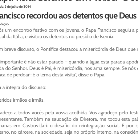
do, 5 de julho de 2014
ancisco recordou aos detentos que Deus 
edação
s um encontro festivo com os jovens, o Papa Francisco seguiu a p
sul da Itália, e visitou os detentos no presídio de Isernia.
 breve discurso, o Pontífice destacou a misericórdia de Deus que
importante é não estar parado – quando a água esta parada apod
da do Senhor. Deus é Pai, é misericórdia, nos ama sempre. Se nós
ca de perdoar’: é o lema desta visita”, disse o Papa.
a a íntegra do discurso:
ridos irmãos e irmãs,
adeço a todos vocês pela vossa acolhida. Vos agradeço pelo tes
resentante. Também na saudação da Diretora, me tocou esta pala
anas em Castrovillari: o desafio do reintegração social. E por 
erno, no cárcere, na sociedade, seja no próprio interno, na consciên