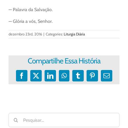
— Palavra da Salvação.
— Glória a vós, Senhor.
dezembro 23rd, 2016
|
Categories:
Liturgia Diária
Compartilhe Essa História
Facebook
X
LinkedIn
WhatsApp
Tumblr
Pinterest
E-
mail
Buscar
resultados
para: