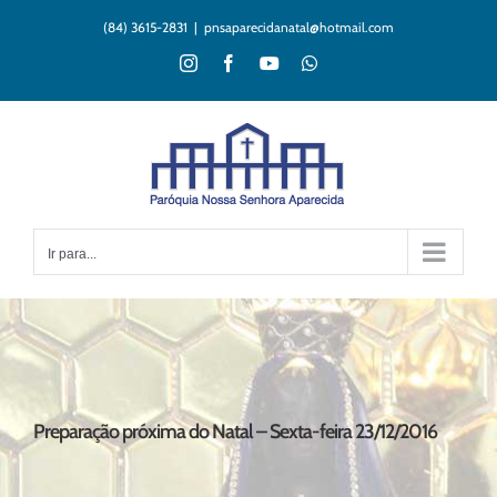
Ir
(84) 3615-2831
|
pnsaparecidanatal@hotmail.com
para
o
Instagram
Facebook
YouTube
WhatsApp
conteúdo
Ir para...
Preparação próxima do Natal – Sexta-feira 23/12/2016