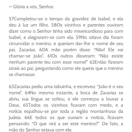
— Glória a vós, Senhor.
57Completou-se o tempo da gravidez de Isabel, e ela
deu à luz um filho. 58Os vizinhos e parentes ouviram
dizer como o Senhor tinha sido misericordioso para com
Isabel, e alegraram-se com ela. 59No oitavo dia foram
circuncidar o menino, e queriam dar-lhe o nome de seu
pai, Zacarias. 60A mãe porém disse: “Não! Ele vai
chamar-se João”. 61Os outros disseram: “Não existe
nenhum parente teu com esse nome!” 62Então fizeram
sinais ao pai, perguntando como ele queria que o menino
se chamasse.
63Zacarias pediu uma tabuinha, e escreveu: “João é o seu
nome”. 64No mesmo instante, a boca de Zacarias se
abriu, sua língua se soltou, e ele começou a louvar a
Deus. 65Todos os vizinhos ficaram com medo, e a
notícia espalhou-se por toda a região montanhosa da
Judeia. 66E todos os que ouviam a notícia, ficavam
pensando: “O que virá a ser este menino?” De fato, a
mão do Senhor estava com ele.