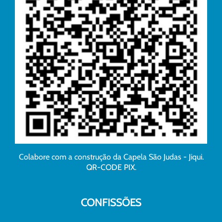
Colabore com a construção da Capela São Judas - Jiqui.
QR-CODE PIX.
CONFISSÕES