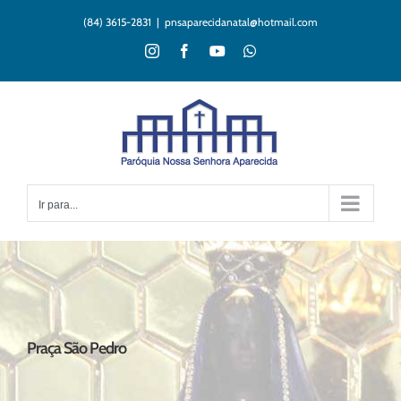
Ir
(84) 3615-2831
|
pnsaparecidanatal@hotmail.com
para
o
Instagram
Facebook
YouTube
WhatsApp
conteúdo
Ir para...
Praça São Pedro