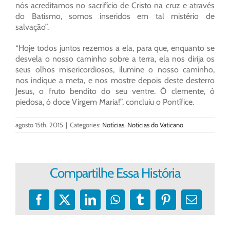
nós acreditamos no sacrifício de Cristo na cruz e através
do Batismo, somos inseridos em tal mistério de
salvação”.
“Hoje todos juntos rezemos a ela, para que, enquanto se
desvela o nosso caminho sobre a terra, ela nos dirija os
seus olhos misericordiosos, ilumine o nosso caminho,
nos indique a meta, e nos mostre depois deste desterro
Jesus, o fruto bendito do seu ventre. Ó clemente, ó
piedosa, ó doce Virgem Maria!”, concluiu o Pontífice.
agosto 15th, 2015
|
Categories:
Notícias
,
Notícias do Vaticano
Compartilhe Essa História
Facebook
X
LinkedIn
WhatsApp
Tumblr
Pinterest
E-
mail