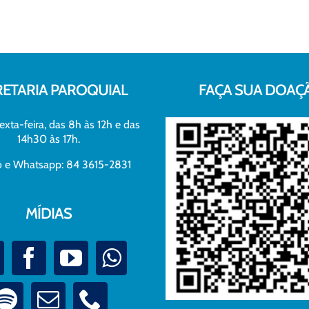
RETARIA PAROQUIAL
FAÇA SUA DOAÇ
exta-feira, das 8h às 12h e das
14h30 às 17h.
xo e Whatsapp: 84 3615-2831
MÍDIAS