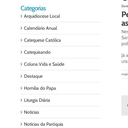
Da r
Categorias
Pe
Arquidiocese Local
a
Calendário Anual
Nes
San
Catequese Católica
pob
Catequisando
Já 
cri
Coluna Vida e Saúde
maio
Destaque
Homilia do Papa
Liturgia Diária
Notícias
Notícias da Paróquia