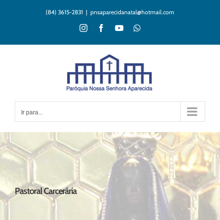
Ir
(84) 3615-2831
|
pnsaparecidanatal@hotmail.com
para
o
Instagram
Facebook
YouTube
WhatsApp
conteúdo
Ir para...
Pastoral Carcerária