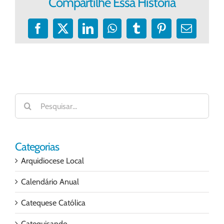
Compartilhe Essa História
Facebook
X
LinkedIn
WhatsApp
Tumblr
Pinterest
E-
mail
Buscar
resultados
para:
Categorias
Arquidiocese Local
Calendário Anual
Catequese Católica
Catequisando