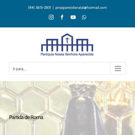
Ir
(84) 3615-2831
|
pnsaparecidanatal@hotmail.com
para
o
Instagram
Facebook
YouTube
WhatsApp
conteúdo
Ir para...
Partida de Roma