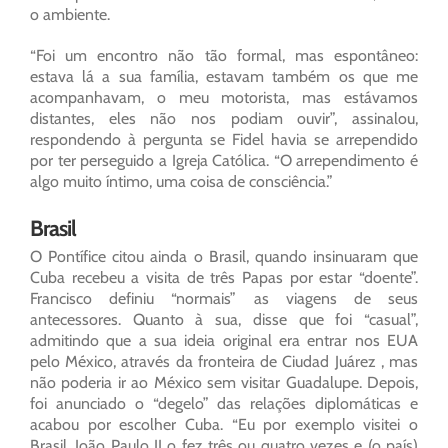
o ambiente.
“Foi um encontro não tão formal, mas espontâneo:
estava lá a sua família, estavam também os que me
acompanhavam, o meu motorista, mas estávamos
distantes, eles não nos podiam ouvir”, assinalou,
respondendo à pergunta se Fidel havia se arrependido
por ter perseguido a Igreja Católica. “O arrependimento é
algo muito íntimo, uma coisa de consciência.”
Brasil
O Pontífice citou ainda o Brasil, quando insinuaram que
Cuba recebeu a visita de três Papas por estar “doente”.
Francisco definiu “normais” as viagens de seus
antecessores. Quanto à sua, disse que foi “casual”,
admitindo que a sua ideia original era entrar nos EUA
pelo México, através da fronteira de Ciudad Juárez , mas
não poderia ir ao México sem visitar Guadalupe. Depois,
foi anunciado o “degelo” das relações diplomáticas e
acabou por escolher Cuba. “Eu por exemplo visitei o
Brasil, João Paulo II o fez três ou quatro vezes e (o país)