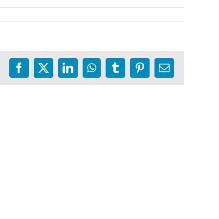
Facebook
X
LinkedIn
WhatsApp
Tumblr
Pinterest
E-
mail