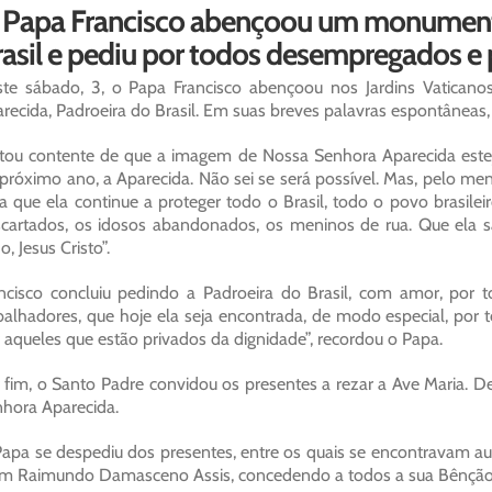
 Papa Francisco abençoou um monumen
asil e pediu por todos desempregados e 
ste sábado, 3, o Papa Francisco abençoou nos Jardins Vati
recida, Padroeira do Brasil. Em suas breves palavras espontâneas, o
tou contente de que a imagem de Nossa Senhora Aparecida esteja
próximo ano, a Aparecida. Não sei se será possível. Mas, pelo me
a que ela continue a proteger todo o Brasil, todo o povo brasilei
cartados, os idosos abandonados, os meninos de rua. Que ela sa
ho, Jesus Cristo”.
ncisco concluiu pedindo a Padroeira do Brasil, com amor, por t
balhadores, que hoje ela seja encontrada, de modo especial, por
 aqueles que estão privados da dignidade”, recordou o Papa.
 fim, o Santo Padre convidou os presentes a rezar a Ave Maria. 
hora Aparecida.
apa se despediu dos presentes, entre os quais se encontravam auto
 Raimundo Damasceno Assis, concedendo a todos a sua Bênção 