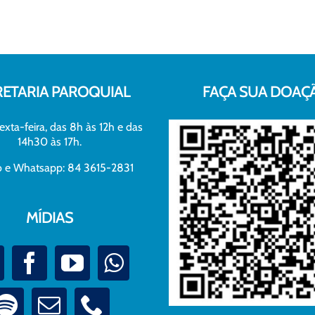
RETARIA PAROQUIAL
FAÇA SUA DOAÇ
exta-feira, das 8h às 12h e das
14h30 às 17h.
xo e Whatsapp: 84 3615-2831
MÍDIAS