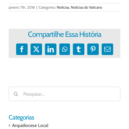
janeiro 7th, 2016
|
Categories:
Notícias
,
Notícias do Vaticano
Compartilhe Essa História
Facebook
X
LinkedIn
WhatsApp
Tumblr
Pinterest
E-
mail
Buscar
resultados
para:
Categorias
Arquidiocese Local