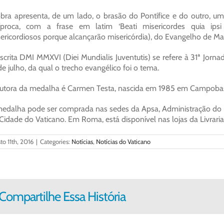
bra apresenta, de um lado, o brasão do Pontífice e do outro, um
íproca, com a frase em latim ‘Beati misericordes quia ipsi
ericordiosos porque alcançarão misericórdia), do Evangelho de Ma
scrita DMI MMXVI (Diei Mundialis Juventutis) se refere à 31ª Jorn
de julho, da qual o trecho evangélico foi o tema.
utora da medalha é Carmen Testa, nascida em 1985 em Campobass
edalha pode ser comprada nas sedes da Apsa, Administração do Pat
Cidade do Vaticano. Em Roma, está disponível nas lojas da Livraria
to 11th, 2016
|
Categories:
Notícias
,
Notícias do Vaticano
Compartilhe Essa História