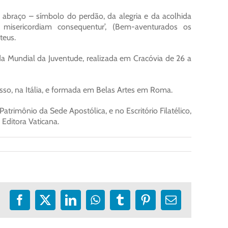
 abraço – símbolo do perdão, da alegria e da acolhida
 misericordiam consequentur’, (Bem-aventurados os
teus.
ada Mundial da Juventude, realizada em Cracóvia de 26 a
o, na Itália, e formada em Belas Artes em Roma.
rimônio da Sede Apostólica, e no Escritório Filatélico,
 Editora Vaticana.
Facebook
X
LinkedIn
WhatsApp
Tumblr
Pinterest
E-
mail