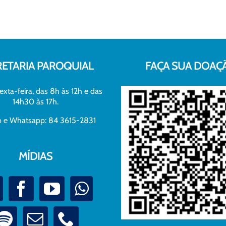
RETARIA PAROQUIAL
FAÇA SUA DOAÇ
exta-feira, das 8h às 12h e das
14h30 às 17h.
xo e Whatsapp: 84 3615-2831
MÍDIAS