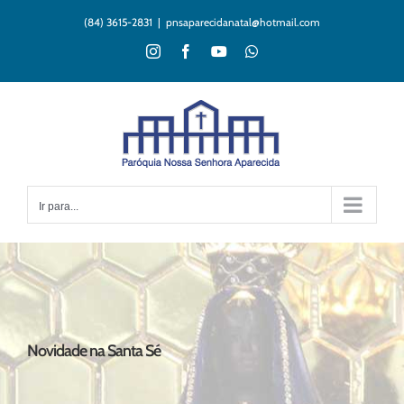
Ir
(84) 3615-2831
|
pnsaparecidanatal@hotmail.com
para
o
Instagram
Facebook
YouTube
WhatsApp
conteúdo
Ir para...
Novidade na Santa Sé