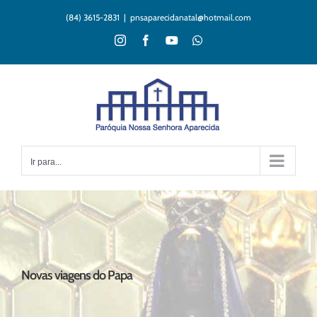
Ir
(84) 3615-2831
|
pnsaparecidanatal@hotmail.com
para
o
Instagram
Facebook
YouTube
WhatsApp
conteúdo
Ir para...
Novas viagens do Papa