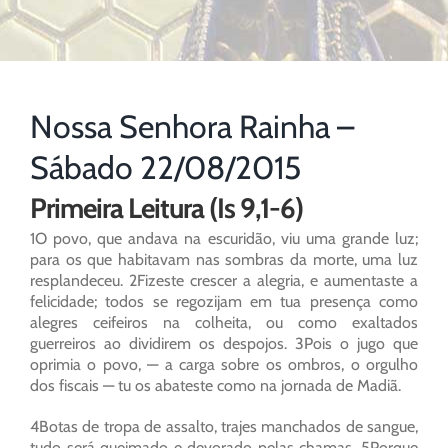
Nossa Senhora Rainha –
Sábado 22/08/2015
Primeira Leitura (Is 9,1-6)
1O povo, que andava na escuridão, viu uma grande luz;
para os que habitavam nas sombras da morte, uma luz
resplandeceu. 2Fizeste crescer a alegria, e aumentaste a
felicidade; todos se regozijam em tua presença como
alegres ceifeiros na colheita, ou como exaltados
guerreiros ao dividirem os despojos. 3Pois o jugo que
oprimia o povo, — a carga sobre os ombros, o orgulho
dos fiscais — tu os abateste como na jornada de Madiã.
4Botas de tropa de assalto, trajes manchados de sangue,
tudo será queimado e devorado pelas chamas. 5Porque