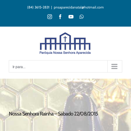
Ir
(84) 3615-2831
|
pnsaparecidanatal@hotmail.com
para
o
Instagram
Facebook
YouTube
WhatsApp
conteúdo
Ir para...
Nossa Senhora Rainha – Sábado 22/08/2015