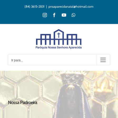
Ir
(84) 3615-2831
|
pnsaparecidanatal@hotmail.com
para
o
Instagram
Facebook
YouTube
WhatsApp
conteúdo
Ir para...
Nossa Padroeira