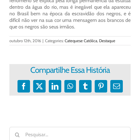
fenômeno se explica pela longa permanência da estátua
dentro da água do rio, mas é inegável que ela apareceu
no Brasil bem na época da escravidão dos negros, e é
difícil não ver na sua cor uma mensagem aos brancos de
que os negros são seus irmãos.
outubro 12th, 2016
|
Categories:
Catequese Católica
,
Destaque
Compartilhe Essa História
Facebook
X
LinkedIn
WhatsApp
Tumblr
Pinterest
E-
mail
Buscar
resultados