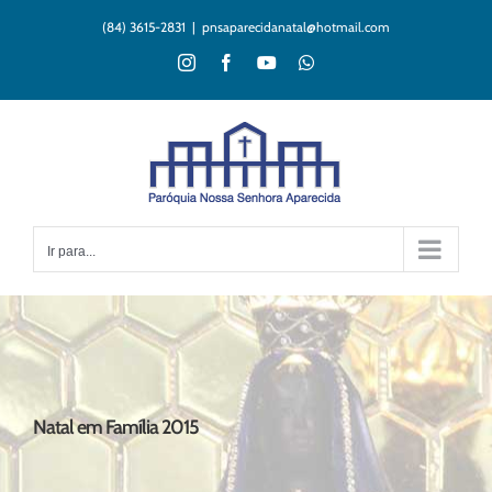
Ir
(84) 3615-2831
|
pnsaparecidanatal@hotmail.com
para
o
Instagram
Facebook
YouTube
WhatsApp
conteúdo
Ir para...
Natal em Família 2015