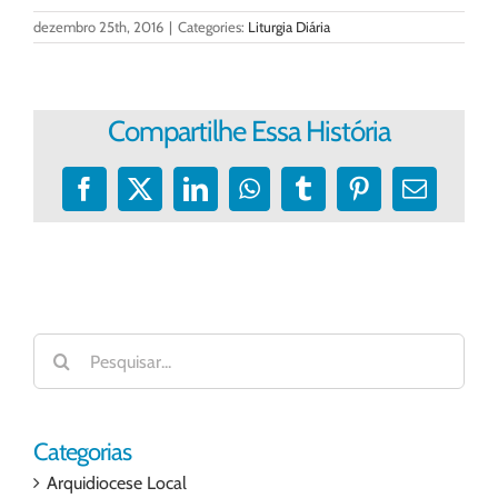
dezembro 25th, 2016
|
Categories:
Liturgia Diária
Compartilhe Essa História
Facebook
X
LinkedIn
WhatsApp
Tumblr
Pinterest
E-
mail
Buscar
resultados
para:
Categorias
Arquidiocese Local