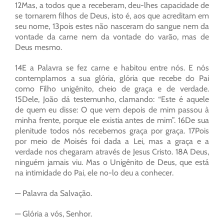
12Mas, a todos que a receberam, deu-lhes capacidade de
se tornarem filhos de Deus, isto é, aos que acreditam em
seu nome, 13pois estes não nasceram do sangue nem da
vontade da carne nem da vontade do varão, mas de
Deus mesmo.
14E a Palavra se fez carne e habitou entre nós. E nós
contemplamos a sua glória, glória que recebe do Pai
como Filho unigênito, cheio de graça e de verdade.
15Dele, João dá testemunho, clamando: “Este é aquele
de quem eu disse: O que vem depois de mim passou à
minha frente, porque ele existia antes de mim”. 16De sua
plenitude todos nós recebemos graça por graça. 17Pois
por meio de Moisés foi dada a Lei, mas a graça e a
verdade nos chegaram através de Jesus Cristo. 18A Deus,
ninguém jamais viu. Mas o Unigênito de Deus, que está
na intimidade do Pai, ele no-lo deu a conhecer.
— Palavra da Salvação.
— Glória a vós, Senhor.