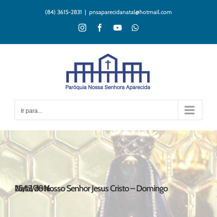
Ir
(84) 3615-2831
|
pnsaparecidanatal@hotmail.com
para
o
Instagram
Facebook
YouTube
WhatsApp
conteúdo
Ir para...
Natal de Nosso Senhor Jesus Cristo – Domingo 25/12/2016