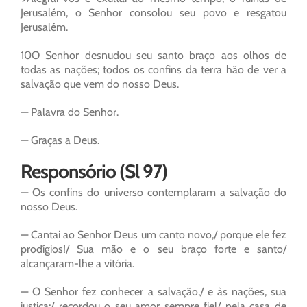
Jerusalém, o Senhor consolou seu povo e resgatou
Jerusalém.
10O Senhor desnudou seu santo braço aos olhos de
todas as nações; todos os confins da terra hão de ver a
salvação que vem do nosso Deus.
— Palavra do Senhor.
— Graças a Deus.
Responsório (Sl 97)
— Os confins do universo contemplaram a salvação do
nosso Deus.
— Cantai ao Senhor Deus um canto novo,/ porque ele fez
prodígios!/ Sua mão e o seu braço forte e santo/
alcançaram-lhe a vitória.
— O Senhor fez conhecer a salvação,/ e às nações, sua
justiça;/ recordou o seu amor sempre fiel/ pela casa de