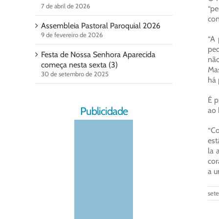
7 de abril de 2026
“pe
con
Assembleia Pastoral Paroquial 2026
9 de fevereiro de 2026
“A 
peq
Festa de Nossa Senhora Aparecida
não
começa nesta sexta (3)
Mas
30 de setembro de 2025
há 
É p
Publicidade
ao 
“Co
est
la 
cor
a 
set