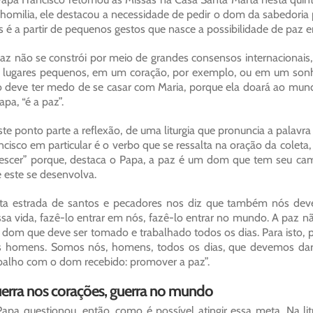
homilia, ele destacou a necessidade de pedir o dom da sabedoria
s é a partir de pequenos gestos que nasce a possibilidade de paz e
az não se constrói por meio de grandes consensos internacionai
lugares pequenos, em um coração, por exemplo, ou em um sonh
 deve ter medo de se casar com Maria, porque ela doará ao mund
apa, “é a paz”.
te ponto parte a reflexão, de uma liturgia que pronuncia a palavra
ncisco em particular é o verbo que se ressalta na oração da colet
escer” porque, destaca o Papa, a paz é um dom que tem seu cami
 este se desenvolva.
ta estrada de santos e pecadores nos diz que também nós de
sa vida, fazê-lo entrar em nós, fazê-lo entrar no mundo. A paz n
dom que deve ser tomado e trabalhado todos os dias. Para isto,
 homens. Somos nós, homens, todos os dias, que devemos dar 
balho com o dom recebido: promover a paz”.
erra nos corações, guerra no mundo
apa questionou, então, como é possível atingir essa meta. Na lit