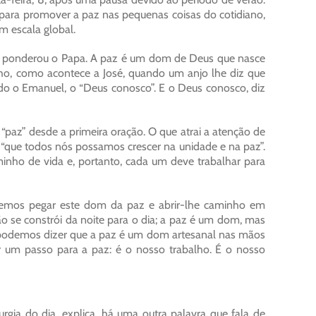
 para promover a paz nas pequenas coisas do cotidiano,
m escala global.
s, ponderou o Papa. A paz é um dom de Deus que nasce
o, como acontece a José, quando um anjo lhe diz que
o o Emanuel, o “Deus conosco”. E o Deus conosco, diz
 “paz” desde a primeira oração. O que atrai a atenção de
a, “que todos nós possamos crescer na unidade e na paz”.
nho de vida e, portanto, cada um deve trabalhar para
vemos pegar este dom da paz e abrir-lhe caminho em
ão se constrói da noite para o dia; a paz é um dom, mas
 podemos dizer que a paz é um dom artesanal nas mãos
um passo para a paz: é o nosso trabalho. É o nosso
urgia do dia, explica, há uma outra palavra que fala de