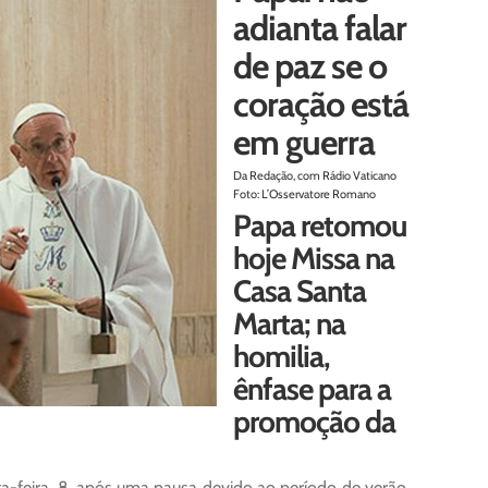
adianta falar
de paz se o
coração está
em guerra
Da Redação, com Rádio Vaticano
Foto: L’Osservatore Romano
Papa retomou
hoje Missa na
Casa Santa
Marta; na
homilia,
ênfase para a
promoção da
a-feira, 8, após uma pausa devido ao período de verão.