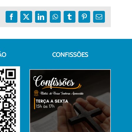
Facebook
X
LinkedIn
WhatsApp
Tumblr
Pinterest
E-
mail
ÃO
CONFISSÕES