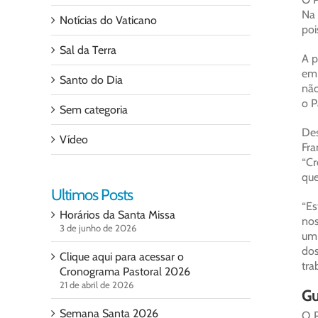
Na 
Notícias do Vaticano
poi
Sal da Terra
A p
em 
Santo do Dia
não
o P
Sem categoria
Des
Vídeo
Fra
“Cr
que
Ultimos Posts
“Es
Horários da Santa Missa
nos
3 de junho de 2026
um 
dos
Clique aqui para acessar o
tra
Cronograma Pastoral 2026
21 de abril de 2026
Gu
Semana Santa 2026
O P