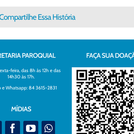
Compartilhe Essa História
RETARIA PAROQUIAL
FAÇA SUA DOAÇ
exta-feira, das 8h às 12h e das
14h30 às 17h.
xo e Whatsapp: 84 3615-2831
MÍDIAS