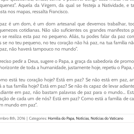
quenez”. Aquela da Virgem, da qual se festeja a Natividade,
sta nos mapas, ressalta Francisco.
paz é um dom, é um dom artesanal que devemos trabalhar, todo
uenezes cotidianas. Não são suficientes os grandes manifestos p
 se realiza esta paz no pequeno. Aliás, tu podes falar da paz c
 se no teu pequeno, no teu coração não há paz, na tua família nã
paz, não haverá tampouco no mundo”.
reciso pedir a Deus, sugere o Papa, a graça da sabedoria de prom
horizonte de toda a humanidade, justamente hoje, repetiu o Papa
mo está teu coração hoje? Está em paz? Se não está em paz, an
á a tua família hoje? Está em paz? Se não és capaz de levar adiante 
adiante em paz, não bastam palavras de paz para o mundo… Esta 
ação de cada um de nós? Está em paz? Como está a família de ca
um mundo em paz”.
embro 8th, 2016
|
Categories:
Homilia do Papa
,
Notícias
,
Notícias do Vaticano